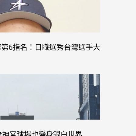
鷲第6指名！日職選秀台灣選手大
明治神宮球場也變身銀白世界