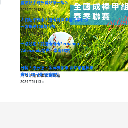
壘等好手最被看好第一指名
2024年10月24日
大谷翔平效應！道奇對決洋基門票狂漲
一張飆破126萬台幣
2024年10月24日
一路好走！前道奇傳奇Fernando
Valenzuela過世 享壽63歲
2024年10月23日
日韓 / 原辰德、金寅植領軍 夢幻球星棒球
賽7月22日北海道開打
成棒甲組春季聯賽賽程
2024年5月13日