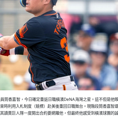
員筒香嘉智，今日確定重返日職橫濱DeNA海灣之星。這不但是他
季結束時利用入札制度（競標）赴美後重回日職舞台。現階段筒香嘉智
其讀賣巨人隊一度開出合約要網羅他，但最終他感受到橫濱球團的