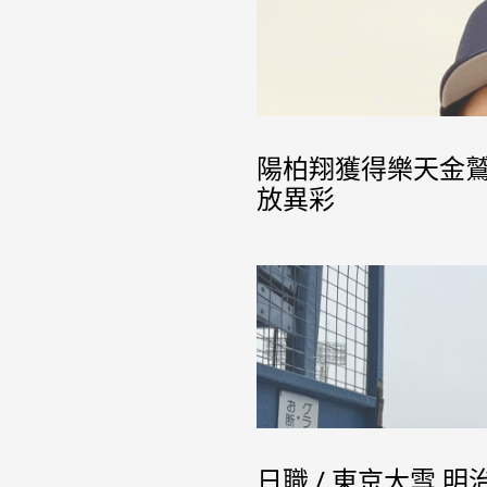
陽柏翔獲得樂天金
放異彩
日職 / 東京大雪 