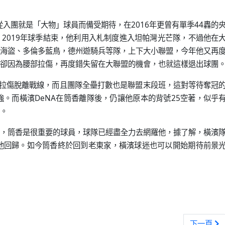
從入團就是「大物」球員而備受期待，在2016年更曾有單季44轟的
2019年球季結束，他利用入札制度進入坦帕灣光芒隊，不過他在
海盜、多倫多藍鳥，德州遊騎兵等隊，上下大小聯盟，今年他又再
卻因為腰部拉傷，再度錯失留在大聯盟的機會，也就這樣退出球團
因右大腿拉傷脫離戰線，而且團隊全壘打數也是聯盟末段班，這對等待奪冠
強。而橫濱DeNA在筒香離隊後，仍讓他原本的背號25空著，似乎
。
，筒香是很重要的球員，球隊已經盡全力去網羅他，據了解，橫濱
他回歸。如今筒香終於回到老東家，橫濱球迷也可以開始期待前景
一軍出賽 橫濱DeNA球迷無不熱血沸騰
下一篇文章
下一頁