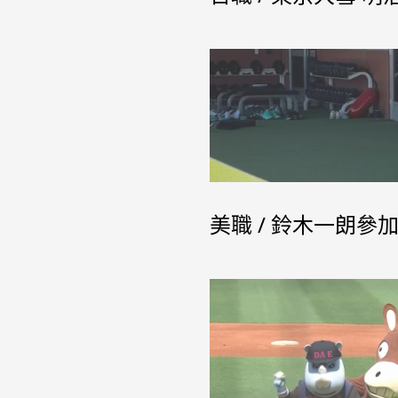
19歲的陽柏翔是台東棒球「陽家班」成員，守
年捲土重來，他在經過日本獨立
美職 / 鈴木一朗參