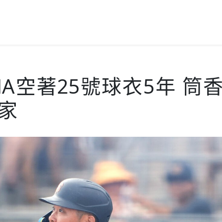
eNA空著25號球衣5年 筒
家