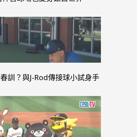
備位置為內野手，腳程快也是他的特色。陽柏翔在去年參加日職選秀落選，今
聯盟棒球挑戰聯盟茨城宇宙行星隊的洗禮後，今天正式圓夢。
加春訓？與J-Rod傳接球小試身手