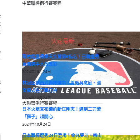
中華職棒例行賽賽程
央
大
度
。
火速最新
的
陽柏翔獲得樂天金鷲第6指名！日職選秀
有
台灣選手大放異彩
2024年10月24日
隊
林冠臣被西武獅隊選中！將循吳念庭、張
奕模式在日職打拚
光
2024年10月24日
大聯盟例行賽賽程
日本火腿宣布續約新庄剛志！選到二刀流
「獅子」超開心
2024年10月24日
日本職棒選秀24日登場！金丸夢斗、宗山
: 日職 / 陽岱鋼返日初登板引日網友注目 30日再對戰老東家巨人