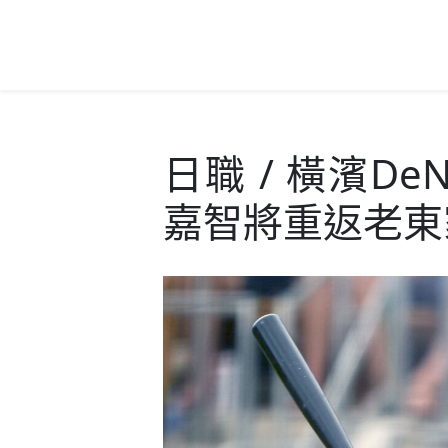
日職 / 橫濱D
嘉智將重返老東