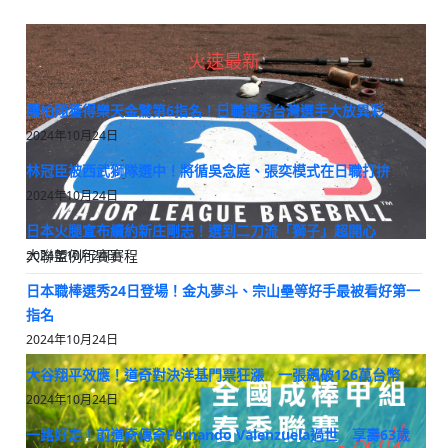
火速最新
陽柏翔獲得樂天金鷲第6指名！日職選秀台灣選手大放異彩
2024年10月24日
林冠臣被西武獅隊選中！將循吳念庭、張奕模式在日職打拚
2024年10月24日
日本火腿宣布續約新庄剛志！選到二刀流「獅子」超開心
大聯盟例行賽賽程
2024年10月24日
日本職棒選秀24日登場！金丸夢斗、宗山壘等好手最被看好第一
指名
2024年10月24日
大谷翔平效應！道奇對決洋基門票狂漲 一張飆破126萬台幣
2024年10月24日
一路好走！前道奇傳奇Fernando Valenzuela過世 享壽63歲