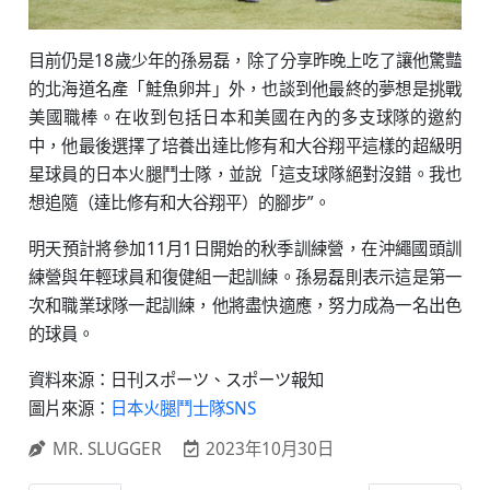
目前仍是18歲少年的孫易磊，除了分享昨晚上吃了讓他驚豔
的北海道名產「鮭魚卵丼」外，也談到他最終的夢想是挑戰
美國職棒。在收到包括日本和美國在內的多支球隊的邀約
中，他最後選擇了培養出達比修有和大谷翔平這樣的超級明
星球員的日本火腿鬥士隊，並說「這支球隊絕對沒錯。我也
想追隨（達比修有和大谷翔平）的腳步”。
明天預計將參加11月1日開始的秋季訓練營，在沖繩國頭訓
練營與年輕球員和復健組一起訓練。孫易磊則表示這是第一
次和職業球隊一起訓練，他將盡快適應，努力成為一名出色
的球員。
資料來源：日刊スポーツ、スポーツ報知
圖片來源：
日本火腿鬥士隊SNS
MR. SLUGGER
2023年10月30日