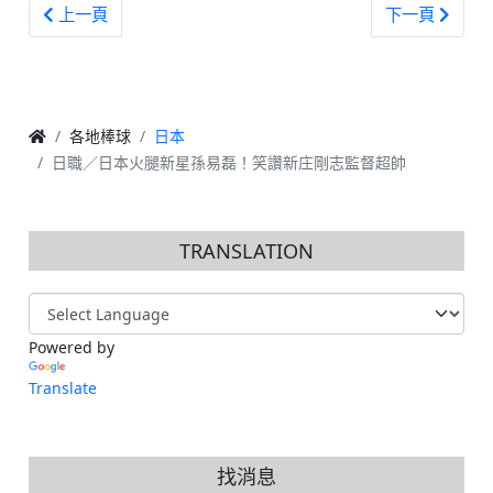
上一篇文章: 日職／吳念庭離開西武獅 預計返台打球
下一篇文章: 
上一頁
下一頁
各地棒球
日本
日職／日本火腿新星孫易磊！笑讚新庄剛志監督超帥
TRANSLATION
Powered by
Translate
找消息