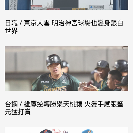
日職 / 東京大雪 明治神宮球場也變身銀白
世界
台鋼 / 雄鷹逆轉勝樂天桃猿 火燙手感張肇
元猛打賞