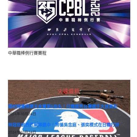
中華職棒例行賽賽程
火速最新
陽柏翔獲得樂天金鷲第6指名！日職選秀台灣選手大放異彩
2024年10月24日
林冠臣被西武獅隊選中！將循吳念庭、張奕模式在日職打拚
2024年10月24日