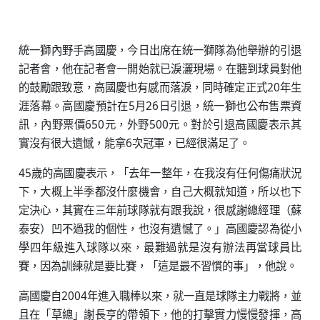
統一獅內野手高國慶，今日出席在統一獅隊為他舉辦的引退
記者會，他在記者會一開始就已淚灑現場。在聽到球員對他
的鼓勵跟致意，高國慶也有感而落淚，同時確定正式20年生
涯落幕。高國慶預計在5月26日引退，統一獅也公布售票資
訊，內野票價650元，外野500元。對於引退高國慶表示其
實沒有很大遺憾，能拿6次冠軍，已經很滿足了。
45歲的高國慶表示，「去年一整年，在我沒有任何傷痛狀況
下，大概上半季都沒什麼機會，自己大概就知道，所以也下
定決心，其實在三年前球隊就有跟我說，很感謝總經理（蘇
泰安）凹不過我的個性，也沒有遺憾了。」高國慶認為從小
學四年級進入球隊以來，最難過就是沒有辦法再當球員比
賽，因為訓練就是要比賽，「這是最不習慣的事」，他說。
高國慶自2004年進入職棒以來，就一直是球隊主力戰將，並
且在「草總」謝長亨的帶領下，他的打擊實力慢慢發揮，高