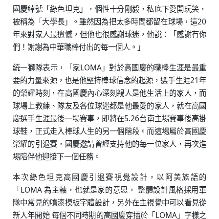
國慶綽號「綠色坦克」，個性十分剛毅，私底下愛開玩笑，
被稱為「大學長」。雖然因為把太多時間都留在球場，這20
年來對家人最遺憾，但他也很感謝球迷，他說：「感謝有你
們！謝謝為中華職棒付出的每一個人。」
統一獅隊表示，「家LOMA」對於高國慶的職棒生涯是最重
要的力量來源，也是他堅持棒球信念的起源，選手生涯21年
的榮耀時刻，在高國慶內心深刻親人是他生活上的家人，而
球場上教練、隊友及各位球迷都是他最愛的家人，就在高國
慶選手生涯最後一場賽事，即將在5.26台南主場賽事後高掛
球鞋，正式走入棒球人生的另一個階段。而這場屬於高國慶
榮耀的引退賽，國慶邀請曾經支持他的每一位家人，再次進
場陪伴他迎接下一個任務。
本次綠色坦克高國慶引退賽視覺設計，以阿美族語的
「LOMA 為主軸，也就是家的意思， 整體設計風格採用軍
隊中常見的噴漆模板字體設計，另外在主視覺中可以看見從
新人年開始 每個不同時期的高國慶穿插於「LOMA」字樣之