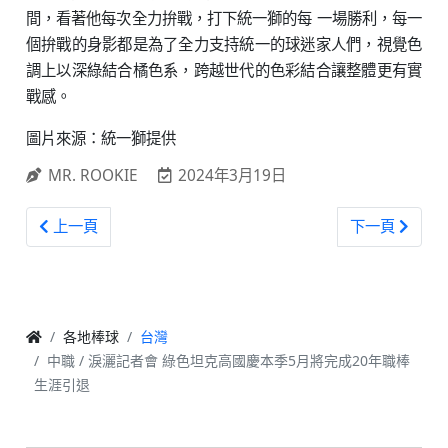
間，看著他每次全力拚戰，打下統一獅的每 一場勝利，每一
個拚戰的身影都是為了全力支持統一的球迷家人們，視覺色
調上以深綠結合橘色系，跨越世代的色彩結合讓整體更有實
戰感。
圖片來源：統一獅提供
MR. ROOKIE
2024年3月19日
上一篇文章: 中職 / 2024二軍例行賽賽程出爐 維持免費入場
下一篇文章: 
上一頁
下一頁
各地棒球
台灣
中職 / 淚灑記者會 綠色坦克高國慶本季5月將完成20年職棒
生涯引退