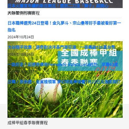
日本火腿宣布續約新庄剛志！選到二刀流「獅子」超開心
大聯盟例行賽賽程
2024年10月24日
日本職棒選秀24日登場！金丸夢斗、宗山壘等好手最被看好第一
指名
2024年10月24日
大谷翔平效應！道奇對決洋基門票狂漲 一張飆破126萬台幣
2024年10月24日
一路好走！前道奇傳奇Fernando Valenzuela過世 享壽63歲
2024年10月23日
日韓 / 原辰德、金寅植領軍 夢幻球星棒球賽7月22日北海道開打
2024年5月13日
成棒甲組春季聯賽賽程