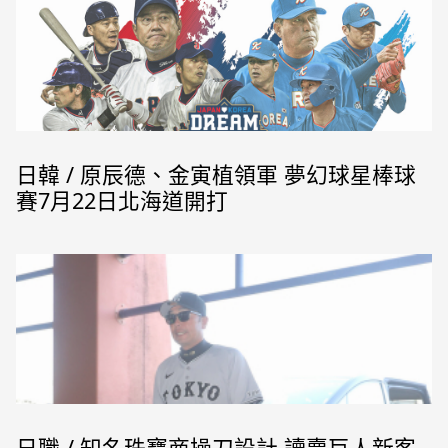
日韓 / 原辰德、金寅植領軍 夢幻球星棒球
賽7月22日北海道開打
日職 / 知名珠寶商操刀設計 讀賣巨人新客