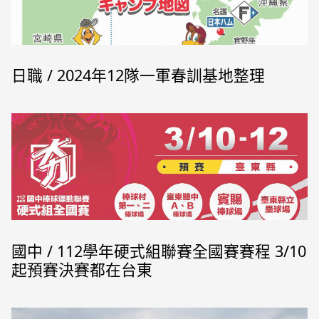
日職 / 2024年12隊一軍春訓基地整理
日職12球團春訓地圖 (スポニチ)
國中 / 112學年硬式組聯賽全國賽賽程 3/10
起預賽決賽都在台東