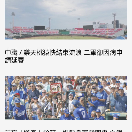
中職 / 樂天桃猿快結束流浪 二軍卻因病申
請延賽