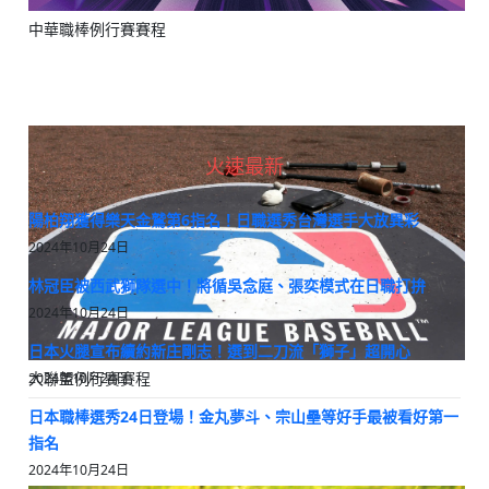
中華職棒例行賽賽程
火速最新
陽柏翔獲得樂天金鷲第6指名！日職選秀台灣選手大放異彩
2024年10月24日
林冠臣被西武獅隊選中！將循吳念庭、張奕模式在日職打拚
2024年10月24日
日本火腿宣布續約新庄剛志！選到二刀流「獅子」超開心
大聯盟例行賽賽程
2024年10月24日
日本職棒選秀24日登場！金丸夢斗、宗山壘等好手最被看好第一
指名
2024年10月24日