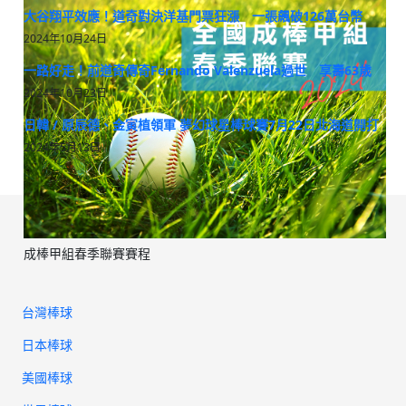
大谷翔平效應！道奇對決洋基門票狂漲 一張飆破126萬台幣
2024年10月24日
一路好走！前道奇傳奇Fernando Valenzuela過世 享壽63歲
2024年10月23日
日韓 / 原辰德、金寅植領軍 夢幻球星棒球賽7月22日北海道開打
2024年5月13日
成棒甲組春季聯賽賽程
台灣棒球
日本棒球
美國棒球