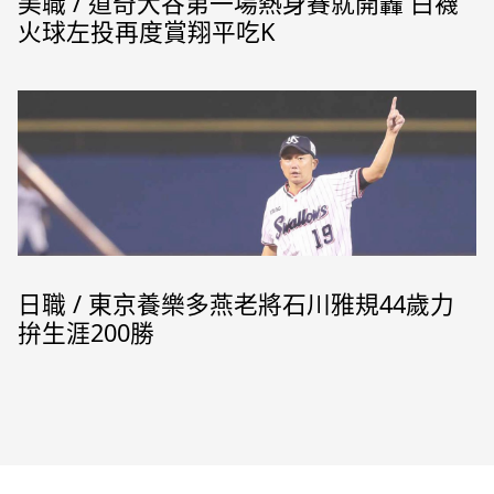
美職 / 道奇大谷第一場熱身賽就開轟 白襪
火球左投再度賞翔平吃K
日職 / 東京養樂多燕老將石川雅規44歲力
拚生涯200勝
石川雅規(來源：東京養樂多燕子官方粉專)