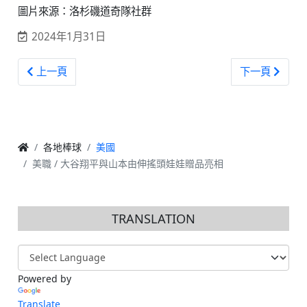
圖片來源：洛杉磯道奇隊社群
2024年1月31日
上一篇文章: 美職 / 史上最貴終結者Diaz經典賽樂極生悲後
下一篇文章: 美職
上一頁
下一頁
各地棒球
美國
美職 / 大谷翔平與山本由伸搖頭娃娃贈品亮相
TRANSLATION
Powered by
Translate