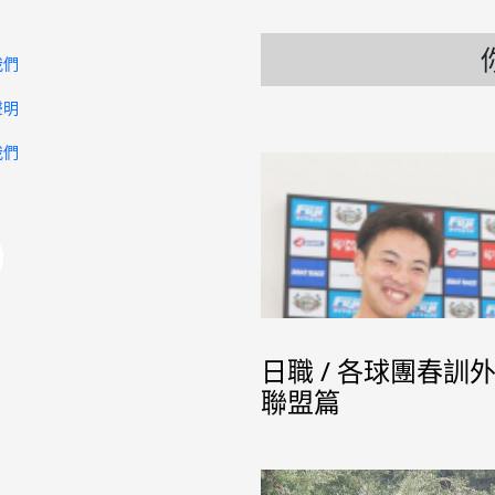
我們
聲明
我們
日職 / 各球團春
聯盟篇