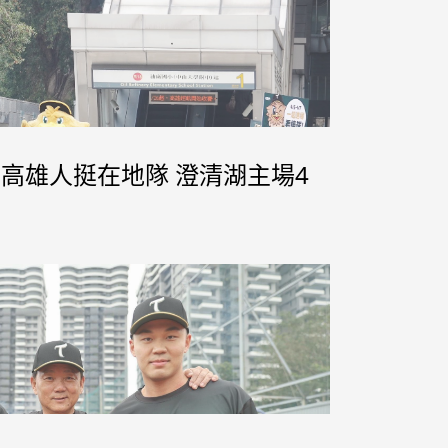
召高雄人挺在地隊 澄清湖主場4