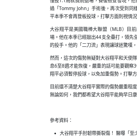
僅投1.1局就提前退場，賽後檢查發現，他
過「Tommy John」手術後，再次受到同
平本季不會再登板投球，打擊方面則視情況
大谷翔平是美國職棒大聯盟（MLB）目
場。他在本季已經敲出44支全壘打，領先全
的投手。他的「二刀流」表現讓球迷驚嘆，
然而，這次的傷勢無疑對大谷翔平和天使隊
息6至8週才能恢復，嚴重的話可能要觀察
翔平必須暫停投球，以免加重傷勢。打擊方
目前還不清楚大谷翔平實際的傷勢嚴重程度
無論如何，我們都希望大谷翔平能夠早日康
參考資料：
大谷翔平手肘韌帶撕裂傷！ 醫曝「至少休6