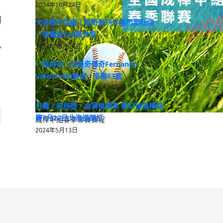
2024年10月24日
網
大谷翔平效應！道奇對決洋基門票狂漲
一張飆破126萬台幣
A
2024年10月24日
一路好走！前道奇傳奇Fernando
Valenzuela過世 享壽63歲
2024年10月23日
日韓 / 原辰德、金寅植領軍 夢幻球星棒球
: 投手大谷2023球季提前結束
賽7月22日北海道開打
成棒甲組春季聯賽賽程
2024年5月13日