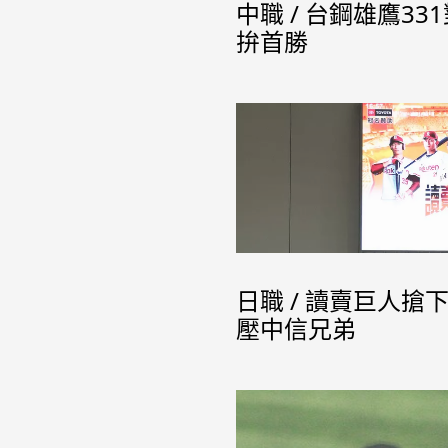
中職 / 台鋼雄鷹3
拚首勝
日職 / 讀賣巨人搶下
壓中信兄弟