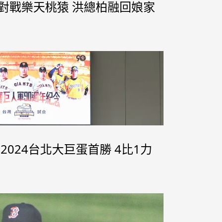
31對戰樂天桃猿 洪總柏融回娘家
2024台北大巨蛋首勝 4比1力