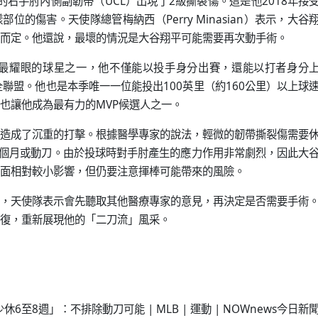
的右手肘內側副韌帶（UCL）出現了2級撕裂傷。這是他2018年接
樣部位的傷害。天使隊總管梅納西（Perry Minasian）表示，大谷
而定。他還說，最壞的情況是大谷翔平可能需要再次動手術。
前最耀眼的球星之一，他不僅能以投手身分出賽，還能以打者身分
聯盟。他也是本季唯一一位能投出100英里（約160公里）以上球
也讓他成為最有力的MVP候選人之一。
造成了沉重的打擊。根據醫學專家的說法，輕微的韌帶撕裂傷需要
3個月或動刀。由於投球時對手肘產生的應力作用非常劇烈，因此大
面相對較小影響，但仍要注意揮棒可能帶來的風險。
，天使隊表示會先聽取其他醫療專家的意見，再決定是否需要手術
復，重新展現他的「二刀流」風采。
至8週」：不排除動刀可能 | MLB | 運動 | NOWnews今日新