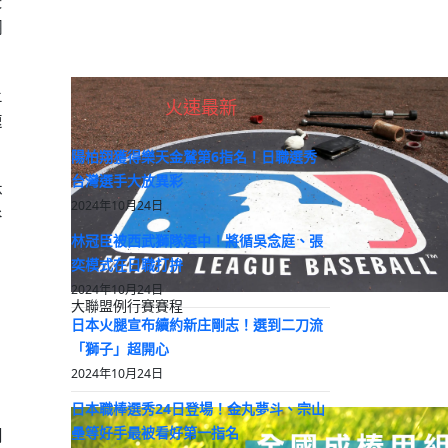
受
翔
上
火速最新
速
陽柏翔獲得樂天金鷲第6指名！日職選秀
台灣選手大放異彩
休
2024年10月24日
谷
林冠臣被西武獅隊選中！將循吳念庭、張
奕模式在日職打拚
。
2024年10月24日
大聯盟例行賽賽程
日本火腿宣布續約新庄剛志！選到二刀流
「獅子」超開心
2024年10月24日
日本職棒選秀24日登場！金丸夢斗、宗山
壘等好手最被看好第一指名
聞