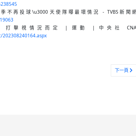
6238545
再投球\u3000天使隊曝最壞情況 - TVBS新聞
219063
打擊視情況而定 | 運動 | 中央社 CN
t/202308240164.aspx
m Wakefield罹癌逝世
下一篇文章
下一頁