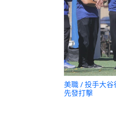
美職 / 投手大
先發打擊