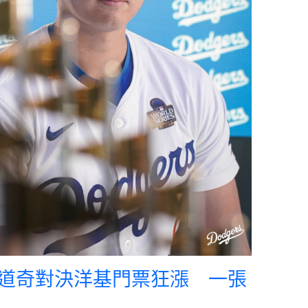
道奇對決洋基門票狂漲 一張