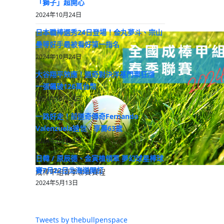
「獅子」超開心
2024年10月24日
日本職棒選秀24日登場！金丸夢斗、宗山
壘等好手最被看好第一指名
2024年10月24日
大谷翔平效應！道奇對決洋基門票狂漲
一張飆破126萬台幣
2024年10月24日
一路好走！前道奇傳奇Fernando
Valenzuela過世 享壽63歲
2024年10月23日
日韓 / 原辰德、金寅植領軍 夢幻球星棒球
賽7月22日北海道開打
成棒甲組春季聯賽賽程
2024年5月13日
Tweets by thebullpenspace