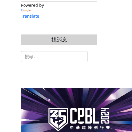
Powered by
Translate
找消息
搜索
Type 2 or more characters for results.