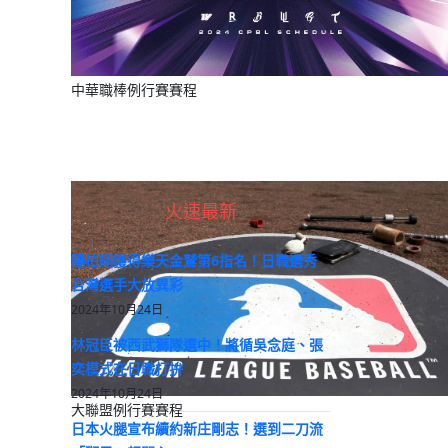
中華職棒例行賽賽程
火速最新
陽柏翔獲得樂天金鷲第6指名！日職選秀
台灣選手大放異彩
2024年10月24日
林冠臣被西武獅隊選中！將循吳念庭、張
奕模式在日職打拚
2024年10月24日
大聯盟例行賽賽程
日本火腿宣布續約新庄剛志！選到二刀流