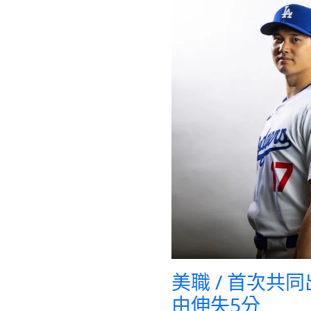
美職 / 首次共
由伸失5分