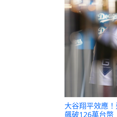
大谷翔平效應！
飆破126萬台幣