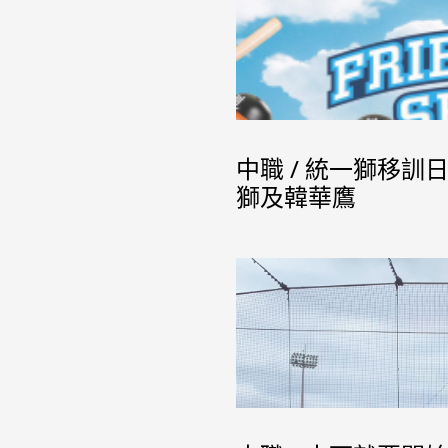
中職 / 統一獅移
獅及韓華鷹