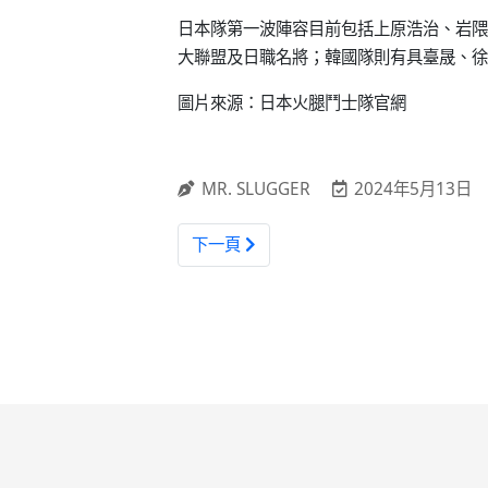
日本隊第一波陣容目前包括上原浩治、岩隈
大聯盟及日職名將；韓國隊則有具臺晟、徐
圖片來源：日本火腿鬥士隊官網
MR. SLUGGER
2024年5月13日
下一篇文章: 韓職 / 擋在大谷翔平前面
下一頁