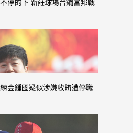
開始不停的下 新莊球場台鋼富邦戰
總教練金鍾國疑似涉嫌收賄遭停職