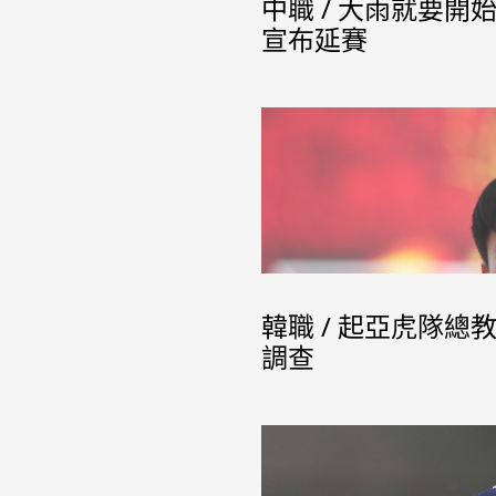
中職 / 大雨就要
宣布延賽
韓職 / 起亞虎隊
調查