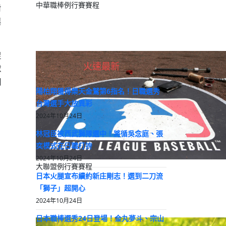
中華職棒例行賽賽程
對
與
促
火速最新
球
開
陽柏翔獲得樂天金鷲第6指名！日職選秀
台灣選手大放異彩
2024年10月24日
林冠臣被西武獅隊選中！將循吳念庭、張
奕模式在日職打拚
2024年10月24日
大聯盟例行賽賽程
日本火腿宣布續約新庄剛志！選到二刀流
「獅子」超開心
2024年10月24日
日本職棒選秀24日登場！金丸夢斗、宗山