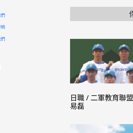
我們
聲明
我們
日職 / 二軍教育聯
易磊