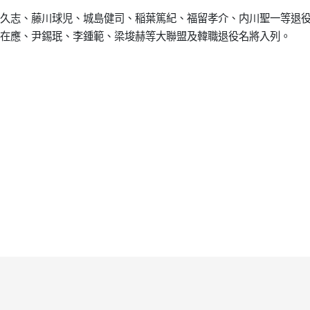
久志、藤川球児、城島健司、稲葉篤紀、福留孝介、内川聖一等退
在應、尹錫珉、李鍾範、梁埈赫等大聯盟及韓職退役名將入列。
的那個男人 秋信守達成生涯美韓通算兩千安