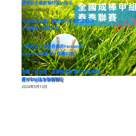
壘等好手最被看好第一指名
2024年10月24日
大谷翔平效應！道奇對決洋基門票狂漲
一張飆破126萬台幣
2024年10月24日
一路好走！前道奇傳奇Fernando
Valenzuela過世 享壽63歲
2024年10月23日
日韓 / 原辰德、金寅植領軍 夢幻球星棒球
賽7月22日北海道開打
成棒甲組春季聯賽賽程
2024年5月13日