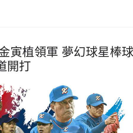
、金寅植領軍 夢幻球星棒
道開打