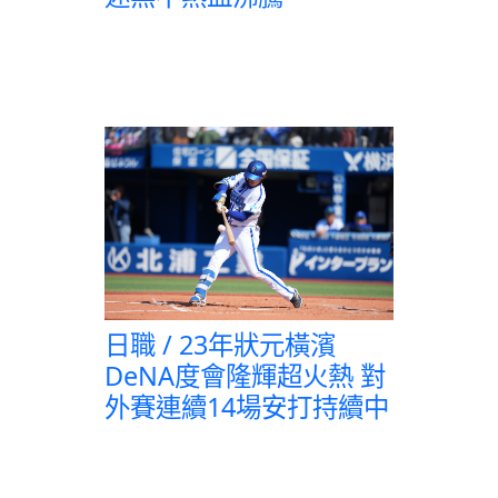
日職 / 23年狀元橫濱
DeNA度會隆輝超火熱 對
外賽連續14場安打持續中