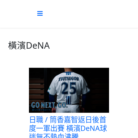
橫濱DeNA
日職 / 筒香嘉智返日後首
度一軍出賽 橫濱DeNA球
迷無不熱血沸騰