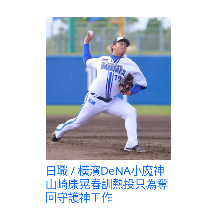
日職 / 橫濱DeNA小魔神
山崎康晃春訓熱投只為奪
回守護神工作