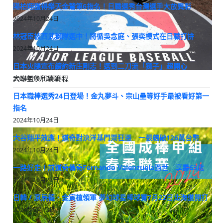
陽柏翔獲得樂天金鷲第6指名！日職選秀台灣選手大放異彩
2024年10月24日
林冠臣被西武獅隊選中！將循吳念庭、張奕模式在日職打拚
2024年10月24日
日本火腿宣布續約新庄剛志！選到二刀流「獅子」超開心
大聯盟例行賽賽程
2024年10月24日
日本職棒選秀24日登場！金丸夢斗、宗山壘等好手最被看好第一
指名
2024年10月24日
大谷翔平效應！道奇對決洋基門票狂漲 一張飆破126萬台幣
2024年10月24日
一路好走！前道奇傳奇Fernando Valenzuela過世 享壽63歲
2024年10月23日
日韓 / 原辰德、金寅植領軍 夢幻球星棒球賽7月22日北海道開打
2024年5月13日