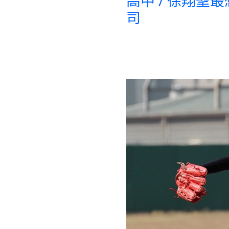
高中 / 徐翔聖
司