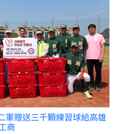
英雄二軍贈送三千顆練習球給高雄
工商