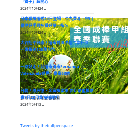
「獅子」超開心
2024年10月24日
日本職棒選秀24日登場！金丸夢斗、宗山
壘等好手最被看好第一指名
2024年10月24日
大谷翔平效應！道奇對決洋基門票狂漲
一張飆破126萬台幣
2024年10月24日
一路好走！前道奇傳奇Fernando
Valenzuela過世 享壽63歲
2024年10月23日
日韓 / 原辰德、金寅植領軍 夢幻球星棒球
賽7月22日北海道開打
成棒甲組春季聯賽賽程
2024年5月13日
Tweets by thebullpenspace