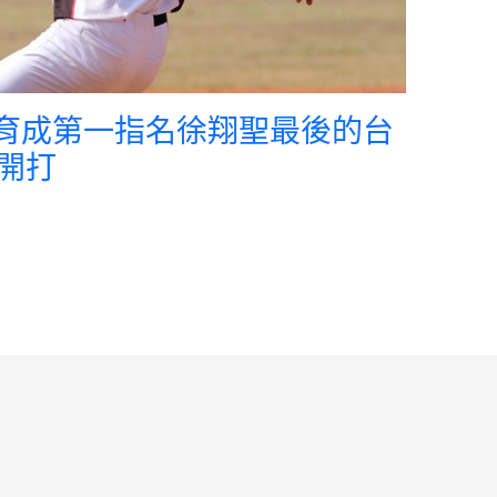
多燕育成第一指名徐翔聖最後的台
開打