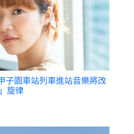
電鐵甲子園車站列車進站音樂將改
」旋律