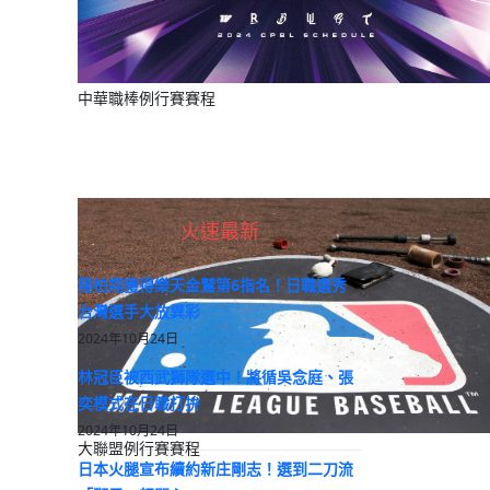
中華職棒例行賽賽程
火速最新
陽柏翔獲得樂天金鷲第6指名！日職選秀
台灣選手大放異彩
2024年10月24日
林冠臣被西武獅隊選中！將循吳念庭、張
奕模式在日職打拚
2024年10月24日
大聯盟例行賽賽程
日本火腿宣布續約新庄剛志！選到二刀流