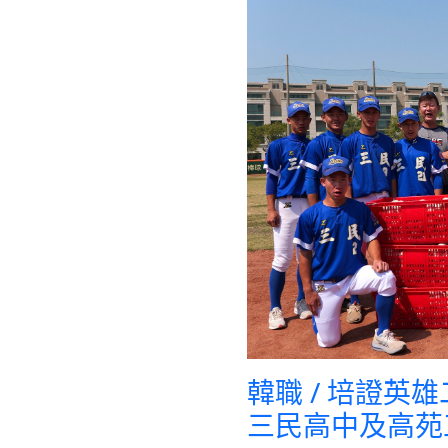
韓職 / 培證
三民高中及高苑