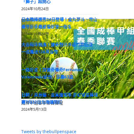
「獅子」超開心
2024年10月24日
日本職棒選秀24日登場！金丸夢斗、宗山
壘等好手最被看好第一指名
2024年10月24日
大谷翔平效應！道奇對決洋基門票狂漲
一張飆破126萬台幣
2024年10月24日
一路好走！前道奇傳奇Fernando
Valenzuela過世 享壽63歲
2024年10月23日
日韓 / 原辰德、金寅植領軍 夢幻球星棒球
賽7月22日北海道開打
成棒甲組春季聯賽賽程
2024年5月13日
Tweets by thebullpenspace