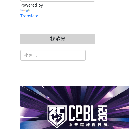
Powered by
Translate
找消息
搜索
Type 2 or more characters for results.