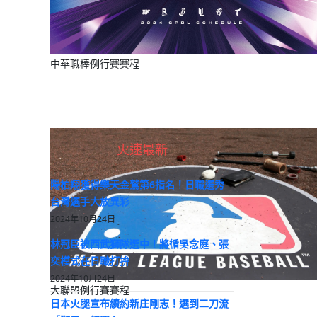
中華職棒例行賽賽程
火速最新
陽柏翔獲得樂天金鷲第6指名！日職選秀
台灣選手大放異彩
2024年10月24日
林冠臣被西武獅隊選中！將循吳念庭、張
奕模式在日職打拚
2024年10月24日
大聯盟例行賽賽程
日本火腿宣布續約新庄剛志！選到二刀流