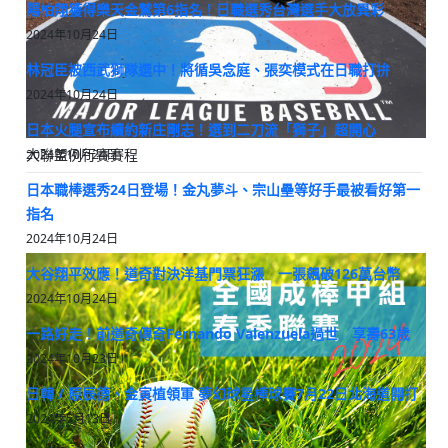
陽柏翔獲得樂天金鷲第6指名！日職選秀台灣選手大放異彩
2024年10月24日
林冠臣被西武獅隊選中！將循吳念庭、張奕模式在日職打拚
2024年10月24日
日本火腿宣布續約新庄剛志！選到二刀流「獅子」超開心
大聯盟例行賽賽程
2024年10月24日
日本職棒選秀24日登場！金丸夢斗、宗山壘等好手最被看好第一
指名
2024年10月24日
大谷翔平效應！道奇對決洋基門票狂漲 一張飆破126萬台幣
2024年10月24日
一路好走！前道奇傳奇Fernando Valenzuela過世 享壽63歲
2024年10月23日
日韓 / 原辰德、金寅植領軍 夢幻球星棒球賽7月22日北海道開打
2024年5月13日