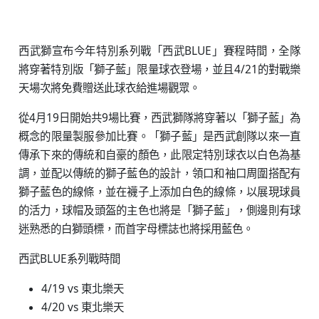
西武獅宣布今年特別系列戰「西武BLUE」賽程時間，全隊
將穿著特別版「獅子藍」限量球衣登場，並且4/21的對戰樂
天場次將免費贈送此球衣給進場觀眾。
從4月19日開始共9場比賽，西武獅隊將穿著以「獅子藍」為
概念的限量製服參加比賽。「獅子藍」是西武創隊以來一直
傳承下來的傳統和自豪的顏色，此限定特別球衣以白色為基
調，並配以傳統的獅子藍色的設計，領口和袖口周圍搭配有
獅子藍色的線條，並在襪子上添加白色的線條，以展現球員
的活力，球帽及頭盔的主色也將是「獅子藍」，側邊則有球
迷熟悉的白獅頭標，而首字母標誌也將採用藍色。
西武BLUE系列戰時間
4/19 vs 東北樂天
4/20 vs 東北樂天