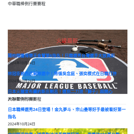
中華職棒例行賽賽程
火速最新
陽柏翔獲得樂天金鷲第6指名！日職選秀台灣選手大放異彩
2024年10月24日
林冠臣被西武獅隊選中！將循吳念庭、張奕模式在日職打拚
2024年10月24日
日本火腿宣布續約新庄剛志！選到二刀流「獅子」超開心
大聯盟例行賽賽程
2024年10月24日
日本職棒選秀24日登場！金丸夢斗、宗山壘等好手最被看好第一
指名
2024年10月24日