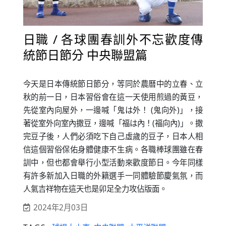
日職 / 各球團春訓外不忘歡度傳
統節日節分 中央聯盟篇
今天是日本傳統節日節分，等同於農曆中的立春、立
秋的前一日，日本習俗會在這一天使用煎過的黃豆，
先從室內向屋外，一邊喊「鬼は外！ (鬼向外)」，接
著從室外向室內撒豆，邊喊「福は內！(福向內)」。撒
完豆子後，人們必須吃下自己虛歲的豆子，日本人相
信這個習俗保佑身體健康不生病。各職棒球團雖在春
訓中，但也都會舉行小型活動來歡度節日。今年同樣
有許多新加入日職的外籍選手一同體驗節慶氣氛，而
人氣吉祥物在這天也是卯足全力攻佔版面。
2024年2月03日