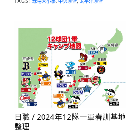
TAGS:
球場大小事
,
中央聯盟
,
太平洋聯盟
日職 / 2024年12隊一軍春訓基地
整理