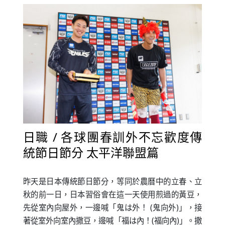
日職 / 各球團春訓外不忘歡度傳
統節日節分 太平洋聯盟篇
昨天是日本傳統節日節分，等同於農曆中的立春、立
秋的前一日，日本習俗會在這一天使用煎過的黃豆，
先從室內向屋外，一邊喊「鬼は外！ (鬼向外)」，接
著從室外向室內撒豆，邊喊「福は內！(福向內)」。撒