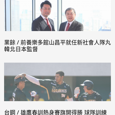
業餘 / 前養樂多館山昌平就任新社會人隊丸
韓北日本監督
台鋼 / 雄鷹春訓熱身賽旗開得勝 球隊訓練