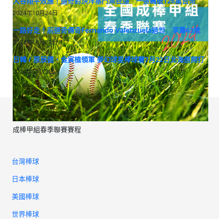
大谷翔平效應！道奇對決洋基門票狂漲 一張飆破126萬台幣
2024年10月24日
一路好走！前道奇傳奇Fernando Valenzuela過世 享壽63歲
2024年10月23日
日韓 / 原辰德、金寅植領軍 夢幻球星棒球賽7月22日北海道開打
2024年5月13日
成棒甲組春季聯賽賽程
台灣棒球
日本棒球
美國棒球
世界棒球