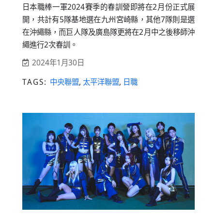
日本職棒一軍2024賽季的春訓營即將在2月份正式展
開，共計有5隊基地選在九州宮崎縣，其他7隊則是選
在沖繩縣，而巨人隊及廣島隊更將在2月中之後移師沖
繩進行2次春訓。
2024年1月30日
TAGS:
中央聯盟
,
太平洋聯盟
,
日職