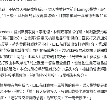
流戰，不過樂天都是敗多勝少，樂天桃猿包含前身Lamigo桃猿，歷
2月11日後，到石垣島就沒再贏球過，目前累積與千葉羅德對戰11
ercedes，首局就有攻勢。李勛傑、林耀煌都獲得保送，邱丹敲安形
口氣打回2分。之後第2局樂天桃猿也靠李勛傑的二壘安打又追加
反擊，趁先發邱駿威狀況不佳，山口航輝敲出安打追回1分，第2
的曾家輝希望後援止血但仍造成失分。曾家輝在5局就以觸身球開
但卻被井上晴哉、山本大斗敲出安打失2分。6局樂天換上郭玟毅，
天打線由林政華在7局上敲出一發陽春全壘打，也是他生涯石垣島
封鎖落敗。本役先發投手邱駿威只投1.1局失4分，接替的曾家輝
最後兩任投手蘇俊璋、莊昕諺各分別投1、2局都沒有失分。
這場卻有角中勝也、山口航輝這樣一軍等級的選手，樂天桃猿還是
現不好，他說：「前半段大家很投入，只是因為後半段當然有些問
疵，「這就是交流賽的意義，觀察缺失，下一場去修正。」