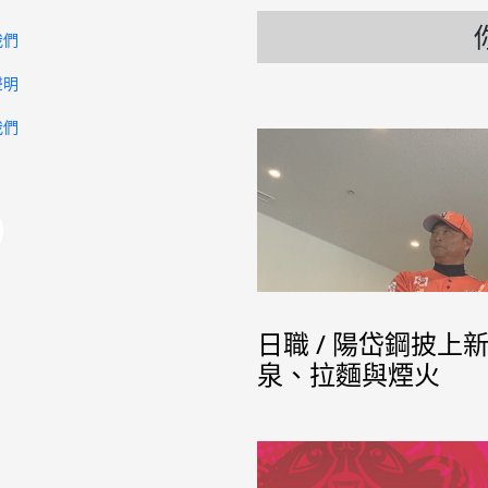
我們
聲明
我們
日職 / 陽岱鋼披上
泉、拉麵與煙火