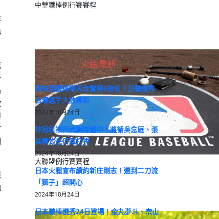
中華職棒例行賽賽程
年
連
火速最新
成
分
陽柏翔獲得樂天金鷲第6指名！日職選秀
局
台灣選手大放異彩
啟
2024年10月24日
但
首
林冠臣被西武獅隊選中！將循吳念庭、張
則
奕模式在日職打拚
2024年10月24日
大聯盟例行賽賽程
日本火腿宣布續約新庄剛志！選到二刀流
很
「獅子」超開心
題
2024年10月24日
日本職棒選秀24日登場！金丸夢斗、宗山