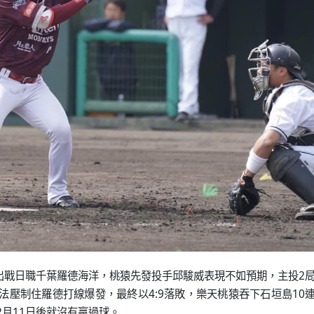
猿出戰日職千葉羅德海洋，桃猿先發投手邱駿威表現不如預期，主投2
法壓制住羅德打線爆發，最終以4:9落敗，樂天桃猿吞下石垣島10
2月11日後就沒有贏過球。