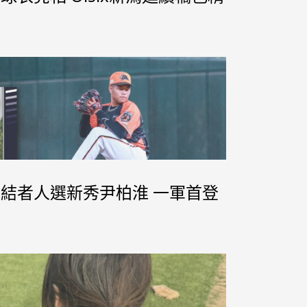
來終結者人選新秀尹柏淮 一軍首登