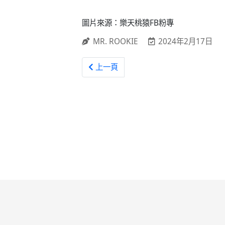
圖片來源：樂天桃猿FB粉專
MR. ROOKIE
2024年2月17日
上一篇文章: 中職 / 富邦悍將隊內熱身賽
上一頁