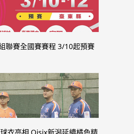
式組聯賽全國賽賽程 3/10起預賽
球衣亮相 Oisix新潟延續橘色精