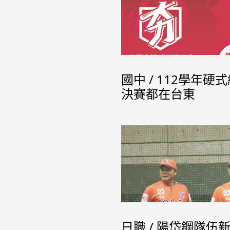
國中 / 112學年硬
決賽都在台東
日職 / 陽岱鋼隊伍新