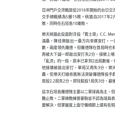
亞洲門戶交流戰是從2016年開始的台日交
交手總戰績為5勝15敗。桃猿自2017年
敗，同時在石垣島10連敗。
樂天桃猿此役面對洋投「賓士哥」C.C. M
滿壘，陳佳樂敲出一壘方向幸運安打，一
數，兩度領先羅德。但羅德隊在首局時也有
再被大下誠一郎敲出安打失2分，接替上場
「亂流」的一局，原本已拿到2出局數後，
他接連被敲出安打，單局又再失3分，樂
轟，但樂天打線依舊無法突破羅德隊投手群
是投2.2局失2分。郭玟毅投1局失3分，
這次石垣島羅德隊主要以二軍球員為主，但
難止敗。二軍總教練曾豪駒並不認為球員表
要解決，但掌握度上面守備細節上還有些瑕