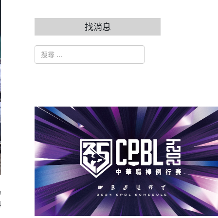
找消息
搜索
Type 2 or more characters for results.
局
連