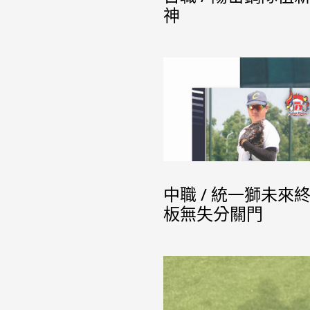
神
中職 / 統一獅未
板無失分關門