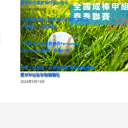
壘等好手最被看好第一指名
2024年10月24日
大谷翔平效應！道奇對決洋基門票狂漲
一張飆破126萬台幣
2024年10月24日
: 中職 / 樂天桃猿二軍力拚石垣島交流賽一勝 一軍下週對戰鷹牛
一路好走！前道奇傳奇Fernando
Valenzuela過世 享壽63歲
2024年10月23日
日韓 / 原辰德、金寅植領軍 夢幻球星棒球
賽7月22日北海道開打
成棒甲組春季聯賽賽程
2024年5月13日