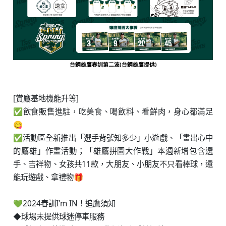
台鋼雄鷹春訓第二波(台鋼雄鷹提供)
[賞鷹基地機能升等]
✅飲食販售進駐，吃美食、喝飲料、看鮮肉，身心都滿足
😋
✅活動區全新推出「選手背號知多少」小遊戲、「畫出心中
的鷹雄」作畫活動；「雄鷹拼圖大作戰」本週新增包含選
手、吉祥物、女孩共11款，大朋友、小朋友不只看棒球，還
能玩遊戲、拿禮物🎁
⠀⠀⠀⠀
💚2024春訓I'm IN！追鷹須知
◆球場未提供球迷停車服務