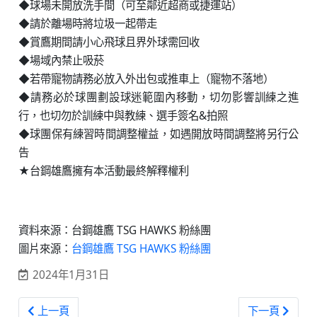
◆球場未開放洗手間（可至鄰近超商或捷運站）
◆請於離場時將垃圾一起帶走
◆賞鷹期間請小心飛球且界外球需回收
◆場域內禁止吸菸
◆若帶寵物請務必放入外出包或推車上（寵物不落地）
◆請務必於球團劃設球迷範圍內移動，切勿影響訓練之進
行，也切勿於訓練中與教練、選手簽名&拍照
◆球團保有練習時間調整權益，如遇開放時間調整將另行公
告
★台鋼雄鷹擁有本活動最終解釋權利
資料來源：台鋼雄鷹 TSG HAWKS 粉絲團
圖片來源：
台鋼雄鷹 TSG HAWKS 粉絲團
2024年1月31日
上一篇文章: 中職／中信兄弟版圖擴大 中信育樂宣布贊助台中
下一篇文章: 中
上一頁
下一頁