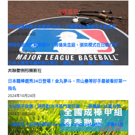
火速最新
陽柏翔獲得樂天金鷲第6指名！日職選秀台灣選手大放異彩
2024年10月24日
林冠臣被西武獅隊選中！將循吳念庭、張奕模式在日職打拚
2024年10月24日
日本火腿宣布續約新庄剛志！選到二刀流「獅子」超開心
大聯盟例行賽賽程
2024年10月24日
日本職棒選秀24日登場！金丸夢斗、宗山壘等好手最被看好第一
指名
2024年10月24日
大谷翔平效應！道奇對決洋基門票狂漲 一張飆破126萬台幣
2024年10月24日
一路好走！前道奇傳奇Fernando Valenzuela過世 享壽63歲
2024年10月23日