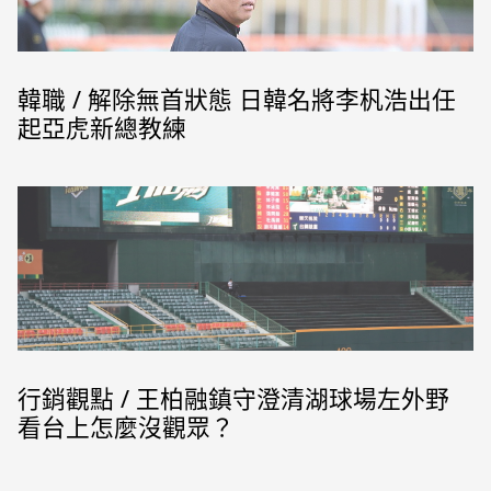
韓職 / 解除無首狀態 日韓名將李杋浩出任
起亞虎新總教練
前道奇隊偉大球員費爾南多·巴倫蘇埃拉(Fernando Valenzuela)今天去世，享年63歲。
（圖/MLB)
行銷觀點 / 王柏融鎮守澄清湖球場左外野
看台上怎麼沒觀眾？