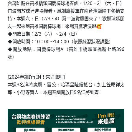
台鋼雄鷹在高雄橋頭國慶棒球場春訓，1/20、21（六、日）
首波開放球迷進場觀看，感謝鷹援軍在南台灣豔陽下熱情支
持，本週六、日（2/3、4）第二波賞鷹團來了！歡迎球迷朋
友一起來到高雄國慶棒球場，來場賞鷹浪漫遊🥰
◆開放日期：2/3（六）、2/4（日）
◆開放時間：10：00～14：00（依照練習狀況調整）
◆開放地點：國慶棒球場A（高雄市橋頭區橋新七路396
號）
⠀⠀⠀⠀
[2024春訓I'm IN！來追鷹吧]
本週3名洋將魔鷹、雷公、哈瑪星陸續抵台，加上笠原祥太
郎、小野寺賢人，本週春訓開放日5名洋將到齊！