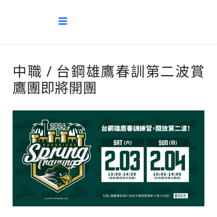
中職 / 台鋼雄鷹春訓第二波賞
鷹團即將開團