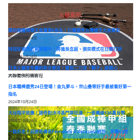
火速最新
陽柏翔獲得樂天金鷲第6指名！日職選秀台灣選手大放異彩
2024年10月24日
林冠臣被西武獅隊選中！將循吳念庭、張奕模式在日職打拚
2024年10月24日
日本火腿宣布續約新庄剛志！選到二刀流「獅子」超開心
大聯盟例行賽賽程
2024年10月24日
日本職棒選秀24日登場！金丸夢斗、宗山壘等好手最被看好第一
指名
2024年10月24日
大谷翔平效應！道奇對決洋基門票狂漲 一張飆破126萬台幣
2024年10月24日
一路好走！前道奇傳奇Fernando Valenzuela過世 享壽63歲
2024年10月23日