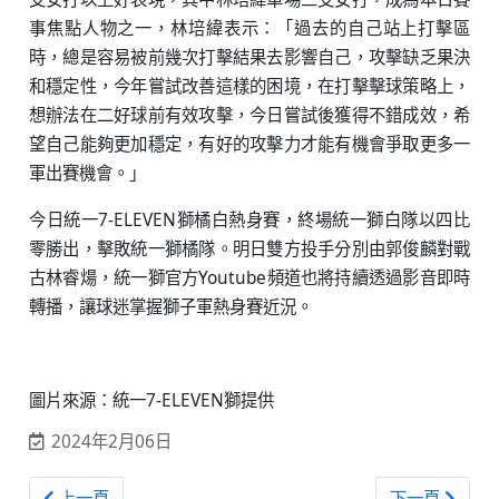
事焦點人物之一，林培緯表示：「過去的自己站上打擊區
時，總是容易被前幾次打擊結果去影響自己，攻擊缺乏果決
和穩定性，今年嘗試改善這樣的困境，在打擊擊球策略上，
想辦法在二好球前有效攻擊，今日嘗試後獲得不錯成效，希
望自己能夠更加穩定，有好的攻擊力才能有機會爭取更多一
軍出賽機會。」
今日統一7-ELEVEN獅橘白熱身賽，終場統一獅白隊以四比
零勝出，擊敗統一獅橘隊。明日雙方投手分別由郭俊麟對戰
古林睿煬，統一獅官方Youtube頻道也將持續透過影音即時
轉播，讓球迷掌握獅子軍熱身賽近況。
圖片來源：統一7-ELEVEN獅提供
2024年2月06日
上一篇文章: 中職 / 先發左投魔神樂降臨桃猿！本季外籍左投
下一篇文章: 
上一頁
下一頁