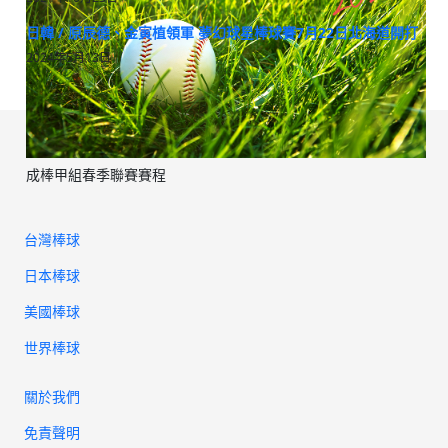
日韓 / 原辰德、金寅植領軍 夢幻球星棒球賽7月22日北海道開打
2024年5月13日
成棒甲組春季聯賽賽程
台灣棒球
日本棒球
美國棒球
世界棒球
關於我們
免責聲明