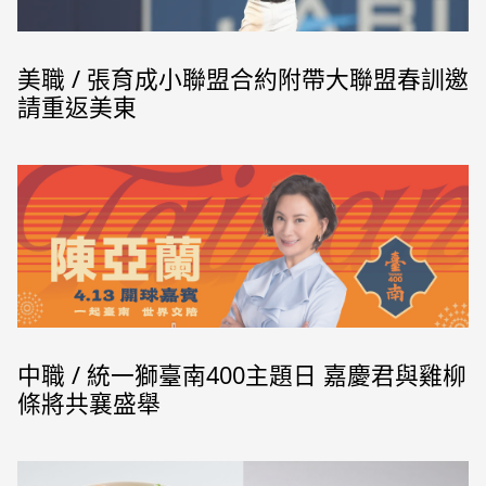
美職 / 張育成小聯盟合約附帶大聯盟春訓邀
請重返美東
中職 / 統一獅臺南400主題日 嘉慶君與雞柳
條將共襄盛舉