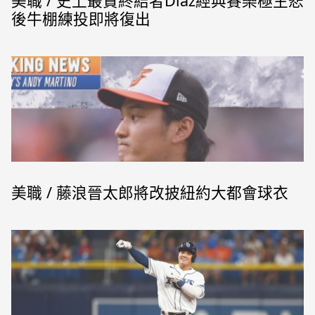
美職 / 史上最貴終結者Diaz經典賽樂極生悲
後牛棚練投即將復出
美職 / 藤浪晉太郎將改披紐約大都會球衣