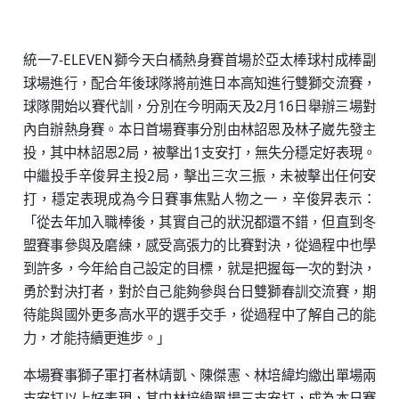
統一7-ELEVEN獅今天白橘熱身賽首場於亞太棒球村成棒副
球場進行，配合年後球隊將前進日本高知進行雙獅交流賽，
球隊開始以賽代訓，分別在今明兩天及2月16日舉辦三場對
內自辦熱身賽。本日首場賽事分別由林詔恩及林子崴先發主
投，其中林詔恩2局，被擊出1支安打，無失分穩定好表現。
中繼投手辛俊昇主投2局，擊出三次三振，未被擊出任何安
打，穩定表現成為今日賽事焦點人物之一，辛俊昇表示：
「從去年加入職棒後，其實自己的狀況都還不錯，但直到冬
盟賽事參與及磨練，感受高張力的比賽對決，從過程中也學
到許多，今年給自己設定的目標，就是把握每一次的對決，
勇於對決打者，對於自己能夠參與台日雙獅春訓交流賽，期
待能與國外更多高水平的選手交手，從過程中了解自己的能
力，才能持續更進步。」
本場賽事獅子軍打者林靖凱、陳傑憲、林培緯均繳出單場兩
支安打以上好表現，其中林培緯單場三支安打，成為本日賽