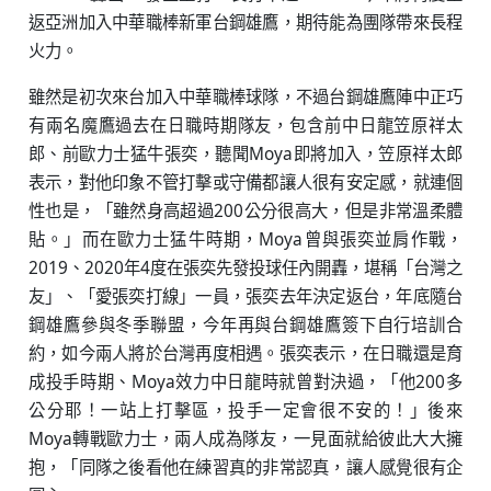
返亞洲加入中華職棒新軍台鋼雄鷹，期待能為團隊帶來長程
火力。
雖然是初次來台加入中華職棒球隊，不過台鋼雄鷹陣中正巧
有兩名魔鷹過去在日職時期隊友，包含前中日龍笠原祥太
郎、前歐力士猛牛張奕，聽聞Moya即將加入，笠原祥太郎
表示，對他印象不管打擊或守備都讓人很有安定感，就連個
性也是，「雖然身高超過200公分很高大，但是非常溫柔體
貼。」而在歐力士猛牛時期，Moya曾與張奕並肩作戰，
2019、2020年4度在張奕先發投球任內開轟，堪稱「台灣之
友」、「愛張奕打線」一員，張奕去年決定返台，年底隨台
鋼雄鷹參與冬季聯盟，今年再與台鋼雄鷹簽下自行培訓合
約，如今兩人將於台灣再度相遇。張奕表示，在日職還是育
成投手時期、Moya效力中日龍時就曾對決過，「他200多
公分耶！一站上打擊區，投手一定會很不安的！」後來
Moya轉戰歐力士，兩人成為隊友，一見面就給彼此大大擁
抱，「同隊之後看他在練習真的非常認真，讓人感覺很有企