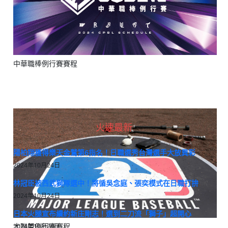
中華職棒例行賽賽程
火速最新
陽柏翔獲得樂天金鷲第6指名！日職選秀台灣選手大放異彩
2024年10月24日
林冠臣被西武獅隊選中！將循吳念庭、張奕模式在日職打拚
2024年10月24日
日本火腿宣布續約新庄剛志！選到二刀流「獅子」超開心
大聯盟例行賽賽程
2024年10月24日