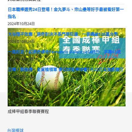
日本職棒選秀24日登場！金丸夢斗、宗山壘等好手最被看好第一
指名
2024年10月24日
大谷翔平效應！道奇對決洋基門票狂漲 一張飆破126萬台幣
2024年10月24日
一路好走！前道奇傳奇Fernando Valenzuela過世 享壽63歲
2024年10月23日
日韓 / 原辰德、金寅植領軍 夢幻球星棒球賽7月22日北海道開打
2024年5月13日
成棒甲組春季聯賽賽程
台灣棒球