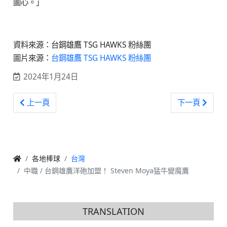
圖心。」
資料來源：台鋼雄鷹 TSG HAWKS 粉絲團
圖片來源：
台鋼雄鷹 TSG HAWKS 粉絲團
2024年1月24日
上一篇文章: 中職 / 「夠悍」富邦悍將年度口號展現企圖心
下一篇文章:
上一頁
下一頁
各地棒球
台灣
中職 / 台鋼雄鷹洋砲加盟！ Steven Moya猛牛變魔鷹
TRANSLATION