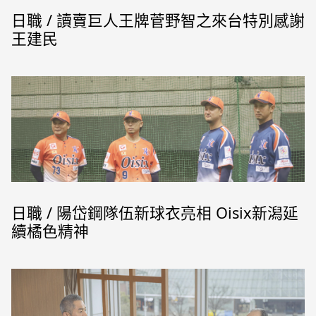
日職 / 讀賣巨人王牌菅野智之來台特別感謝
王建民
日職 / 陽岱鋼隊伍新球衣亮相 Oisix新潟延
續橘色精神