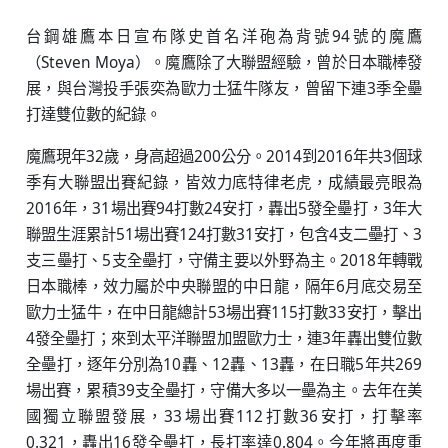
台鋼雄鷹本日宣布隊史首名洋砲為背號94號的魔鷹
（Steven Moya）。魔鷹除了大聯盟經驗，曾於日本職棒發
展，與台灣投手張奕為歐力士猛牛隊友，曾留下連3季全壘
打達雙位數的紀錄。
魔鷹現年32歲，身高超過200公分。2014到2016年共3個球
季有大聯盟出賽紀錄，皆效力底特律老虎，成績最亮眼為
2016年，31場出賽94打數24安打，轟出5發全壘打，3年大
聯盟生涯累計51場出賽124打數31安打，包含4支二壘打、3
支三壘打、5支全壘打，守備主要以外野為主。2018年轉戰
日本職棒，效力屬於中央聯盟的中日龍，隔年6月底交易至
歐力士猛牛，在中日龍總計53場出賽115打數33安打，擊出
4發全壘打；來到太平洋聯盟加盟歐力士，連3年轟出雙位數
全壘打，逐年分別為10轟、12轟、13轟，在日職5年共269
場出賽，累積39支全壘打，守備大多以一壘為主。去年在美
國獨立聯盟發展，33場出賽112打數36安打，打擊率
0.321，轟出16發全壘打，長打率達0.804。今年將再度重