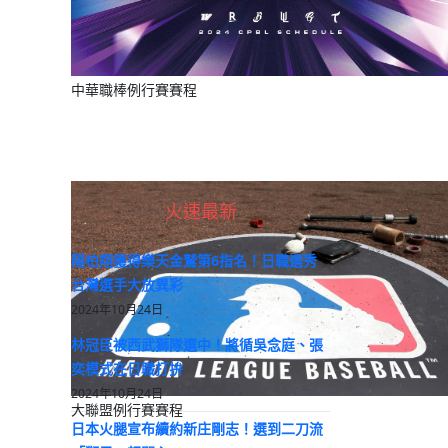
中華職棒例行賽賽程
火速最新
陽柏翔獲得樂天金鷲第6指名！日職選秀
台灣選手大放異彩
2024年10月24日
林冠臣被西武獅隊選中！將循吳念庭、張
奕模式在日職打拚
2024年10月24日
大聯盟例行賽賽程
日本火腿宣布續約新庄剛志！選到二刀流