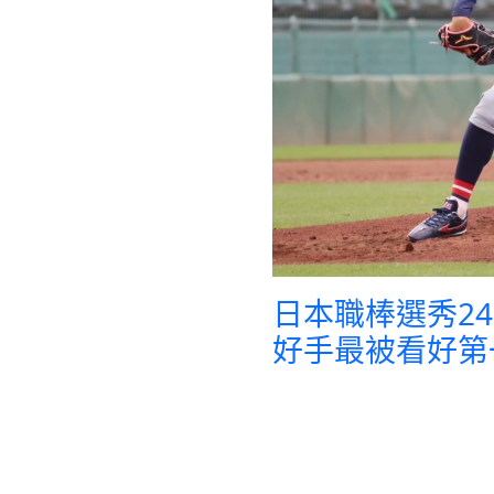
日本職棒選秀2
好手最被看好第