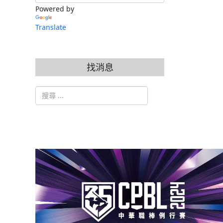
Powered by
Translate
找消息
搜索
Type 2 or more characters for results.