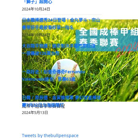
「獅子」超開心
2024年10月24日
日本職棒選秀24日登場！金丸夢斗、宗山
壘等好手最被看好第一指名
2024年10月24日
大谷翔平效應！道奇對決洋基門票狂漲
一張飆破126萬台幣
2024年10月24日
一路好走！前道奇傳奇Fernando
Valenzuela過世 享壽63歲
2024年10月23日
日韓 / 原辰德、金寅植領軍 夢幻球星棒球
賽7月22日北海道開打
成棒甲組春季聯賽賽程
2024年5月13日
Tweets by thebullpenspace