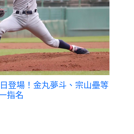
4日登場！金丸夢斗、宗山壘等
一指名