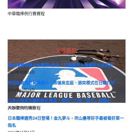
中華職棒例行賽賽程
火速最新
陽柏翔獲得樂天金鷲第6指名！日職選秀台灣選手大放異彩
2024年10月24日
林冠臣被西武獅隊選中！將循吳念庭、張奕模式在日職打拚
2024年10月24日
日本火腿宣布續約新庄剛志！選到二刀流「獅子」超開心
大聯盟例行賽賽程
2024年10月24日
日本職棒選秀24日登場！金丸夢斗、宗山壘等好手最被看好第一
指名