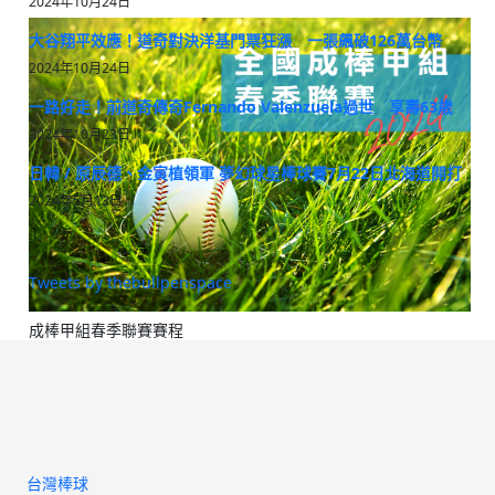
2024年10月24日
大谷翔平效應！道奇對決洋基門票狂漲 一張飆破126萬台幣
2024年10月24日
一路好走！前道奇傳奇Fernando Valenzuela過世 享壽63歲
2024年10月23日
日韓 / 原辰德、金寅植領軍 夢幻球星棒球賽7月22日北海道開打
2024年5月13日
Tweets by thebullpenspace
成棒甲組春季聯賽賽程
台灣棒球