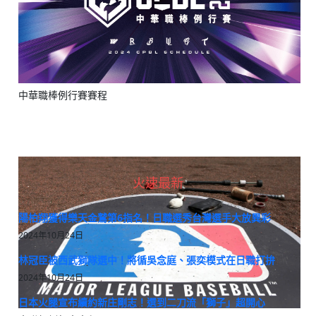
中華職棒例行賽賽程
火速最新
陽柏翔獲得樂天金鷲第6指名！日職選秀台灣選手大放異彩
2024年10月24日
林冠臣被西武獅隊選中！將循吳念庭、張奕模式在日職打拚
2024年10月24日
日本火腿宣布續約新庄剛志！選到二刀流「獅子」超開心