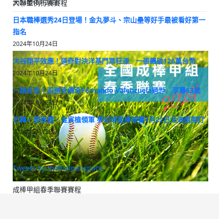
大聯盟例行賽賽程
2024年10月24日
日本職棒選秀24日登場！金丸夢斗、宗山壘等好手最被看好第一
指名
2024年10月24日
大谷翔平效應！道奇對決洋基門票狂漲 一張飆破126萬台幣
2024年10月24日
一路好走！前道奇傳奇Fernando Valenzuela過世 享壽63歲
2024年10月23日
日韓 / 原辰德、金寅植領軍 夢幻球星棒球賽7月22日北海道開打
2024年5月13日
Tweets by thebullpenspace
成棒甲組春季聯賽賽程