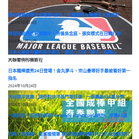
陽柏翔獲得樂天金鷲第6指名！日職選秀台灣選手大放異彩
2024年10月24日
林冠臣被西武獅隊選中！將循吳念庭、張奕模式在日職打拚
2024年10月24日
日本火腿宣布續約新庄剛志！選到二刀流「獅子」超開心
大聯盟例行賽賽程
2024年10月24日
日本職棒選秀24日登場！金丸夢斗、宗山壘等好手最被看好第一
指名
2024年10月24日
大谷翔平效應！道奇對決洋基門票狂漲 一張飆破126萬台幣
2024年10月24日
一路好走！前道奇傳奇Fernando Valenzuela過世 享壽63歲
2024年10月23日
日韓 / 原辰德、金寅植領軍 夢幻球星棒球賽7月22日北海道開打