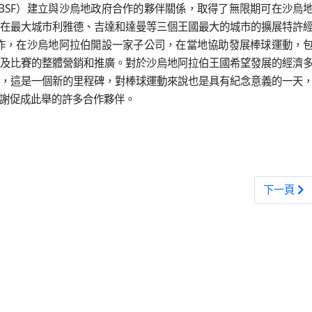
BSF）建立與沙烏地政府合作的夥伴關係，取得了無限期可在沙烏
在最大城市利雅德、吉達和達曼等三個王國最大的城市的擴展特許
合作，在沙烏地阿拉伯開設一家子公司，在當地協助發展棒球運動，
及比賽的整體營銷和推廣。對於沙烏地阿拉伯王國希望發展的經濟
，這是一個新的里程碑，對棒球運動來說也是具有紀念意義的一天
群感謝促成此舉的許多合作夥伴。
界盃棒球賽分組出爐 國際棒總賽事首度由中國主辦
下一篇文章
下一頁