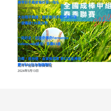
壘等好手最被看好第一指名
2024年10月24日
大谷翔平效應！道奇對決洋基門票狂漲
一張飆破126萬台幣
2024年10月24日
一路好走！前道奇傳奇Fernando
Valenzuela過世 享壽63歲
2024年10月23日
日韓 / 原辰德、金寅植領軍 夢幻球星棒球
賽7月22日北海道開打
成棒甲組春季聯賽賽程
2024年5月13日