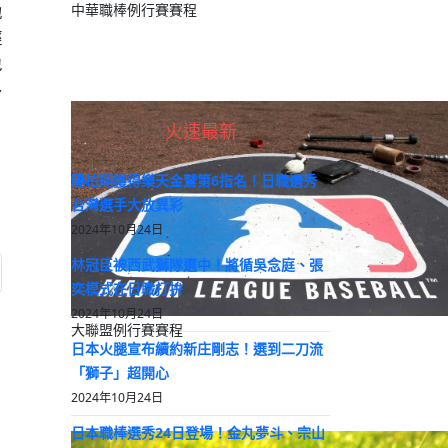
中華職棒例行賽賽程
地
經
包
多
，
火速最新
陽柏翔獲得樂天金鷲第6指名！日職選秀
台灣選手大放異彩
2024年10月24日
林冠臣被西武獅隊選中！將循吳念庭、張
: 韓職 / 培證英雄二軍贈送三千顆練習球給高雄三民高中及高苑工商
奕模式在日職打拚
2024年10月24日
大聯盟例行賽賽程
日本火腿宣布續約新庄剛志！選到二刀流
「獅子」超開心
2024年10月24日
日本職棒選秀24日登場！金丸夢斗、宗山