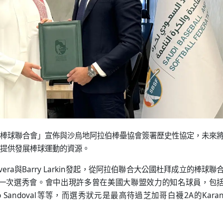
棒球聯合會」宣佈與沙烏地阿拉伯棒壘協會簽署歷史性協定，未來
提供發展棒球運動的資源。
ivera與Barry Larkin發起，從阿拉伯聯合大公國杜拜成立的棒球聯
一次選秀會。會中出現許多曾在美國大聯盟效力的知名球員，包
n、Pablo Sandoval等等，而選秀狀元是最高待過芝加哥白襪2A的Kara