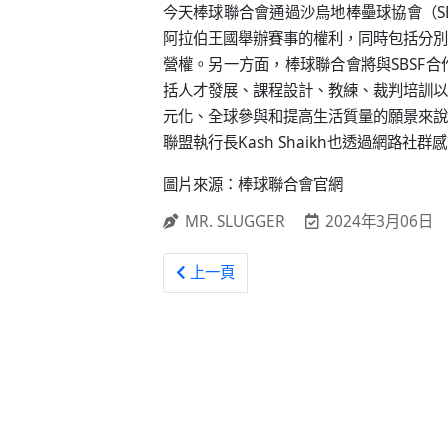
今天棒球聯合會通過沙烏地棒壘球協會（S
阿拉伯王國舉辦賽事的權利，同時包括分別
營權。另一方面，棒球聯合會將與SBSF
括人才發展、課程設計、教練、裁判培訓以
元化、全球參與和提高生活質量的願景來說
聯盟執行長Kash Shaikh也透過網路社
圖片來源：棒球聯合會官網
MR. SLUGGER
2024年3月06日
上一篇文章: WBSC / 第五屆U23世
上一頁