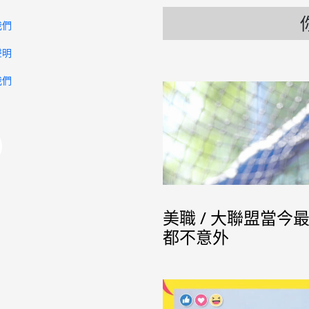
我們
聲明
我們
美職 / 大聯盟當
都不意外