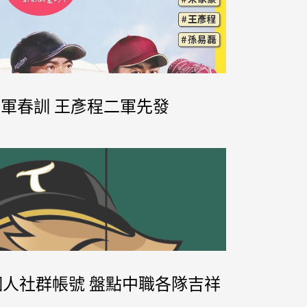
一軍春訓 王彥程二軍先發
開通個人社群帳號 盤點中職各隊吉祥