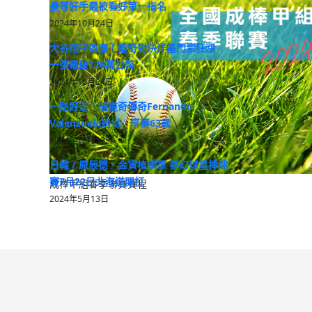
壘等好手最被看好第一指名
2024年10月24日
大谷翔平效應！道奇對決洋基門票狂漲
一張飆破126萬台幣
2024年10月24日
一路好走！前道奇傳奇Fernando
Valenzuela過世 享壽63歲
2024年10月23日
日韓 / 原辰德、金寅植領軍 夢幻球星棒球
賽7月22日北海道開打
成棒甲組春季聯賽賽程
2024年5月13日