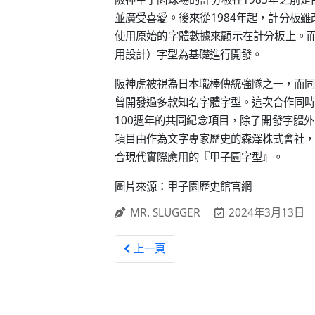
並廣受喜愛。後來從1984年起，計分板
使用原始的字體數據來顯示在計分板上。而
用設計）字型為基礎進行開發。
阪神虎被視為日本職棒傳統強隊之一，而同
曾開發過多款知名字體字型。這次合作同時
100週年的共同紀念項目，除了開發字體
項目由作為文字專家歷史的森澤株式會社，
合現代實際應用的『甲子園字型』。
圖片來源：甲子園歷史館官網
MR. SLUGGER
2024年3月13日
上一篇文章: 日職 / 陽岱鋼披上新球衣
上一頁