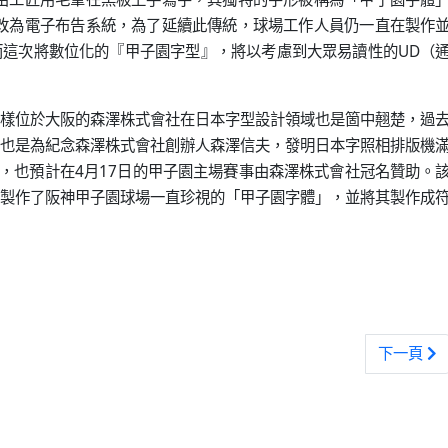
雖改為電子布告系統，為了延續此傳統，球場工作人員仍一直在製作
這次將數位化的『甲子園字型』，將以考慮到大眾易讀性的UD（
樣位於大阪的森澤株式會社在日本字型設計領域也是箇中翹楚，過
也是為紀念森澤株式會社創辦人森澤信夫，發明日本字照相排版機
外，也預計在4月17日的甲子園主場賽事由森澤株式會社冠名贊助。
製作了阪神甲子園球場一直珍視的「甲子園字體」，並將其製作成
 目標冠軍外還要征服溫泉、拉麵與煙火
下一篇文章
下一頁