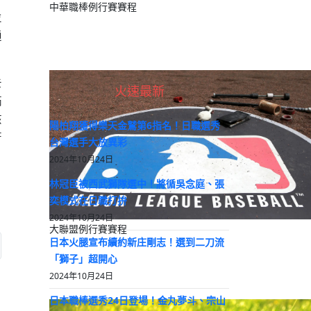
中華職棒例行賽賽程
並
通
去
火速最新
滿
該
陽柏翔獲得樂天金鷲第6指名！日職選秀
符
台灣選手大放異彩
2024年10月24日
林冠臣被西武獅隊選中！將循吳念庭、張
奕模式在日職打拚
2024年10月24日
大聯盟例行賽賽程
日本火腿宣布續約新庄剛志！選到二刀流
: 高校 / 阪神電鐵甲子園車站列車進站音樂將改用愛繆「愛之花」旋
「獅子」超開心
2024年10月24日
日本職棒選秀24日登場！金丸夢斗、宗山