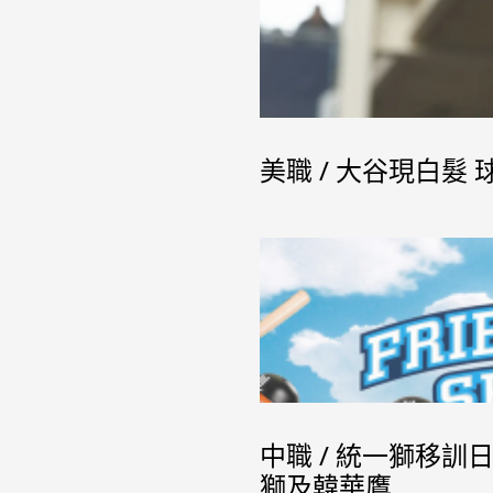
美職 / 大谷現白髮
中職 / 統一獅移
獅及韓華鷹