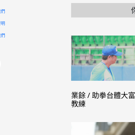
我們
聲明
我們
業餘 / 助拳台體
教練