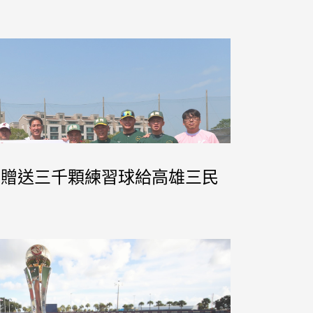
二軍贈送三千顆練習球給高雄三民