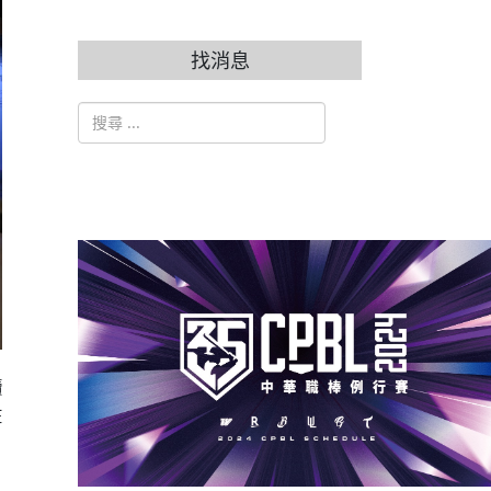
找消息
搜索
Type 2 or more characters for results.
續
在
」