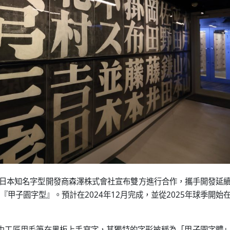
和日本知名字型開發商森澤株式會社宣布雙方進行合作，攜手開發延
甲子園字型』。預計在2024年12月完成，並從2025年球季開始
是由工匠用毛筆在黑板上手寫字，其獨特的字形被稱為「甲子園字體