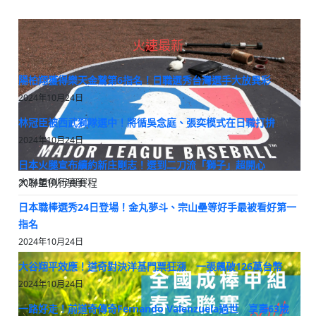
火速最新
陽柏翔獲得樂天金鷲第6指名！日職選秀台灣選手大放異彩
2024年10月24日
林冠臣被西武獅隊選中！將循吳念庭、張奕模式在日職打拚
2024年10月24日
日本火腿宣布續約新庄剛志！選到二刀流「獅子」超開心
大聯盟例行賽賽程
2024年10月24日
日本職棒選秀24日登場！金丸夢斗、宗山壘等好手最被看好第一
指名
2024年10月24日
大谷翔平效應！道奇對決洋基門票狂漲 一張飆破126萬台幣
2024年10月24日
一路好走！前道奇傳奇Fernando Valenzuela過世 享壽63歲