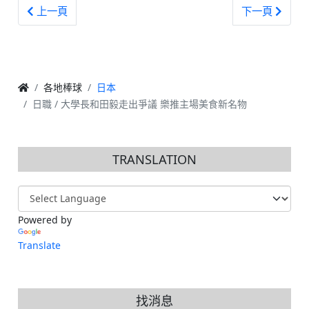
上一篇文章: 日本武士 / 備戰12強及歐洲交流戰 井端弘和監
下一篇文章: 
上一頁
下一頁
各地棒球
日本
日職 / 大學長和田毅走出爭議 樂推主場美食新名物
TRANSLATION
Powered by
Translate
找消息