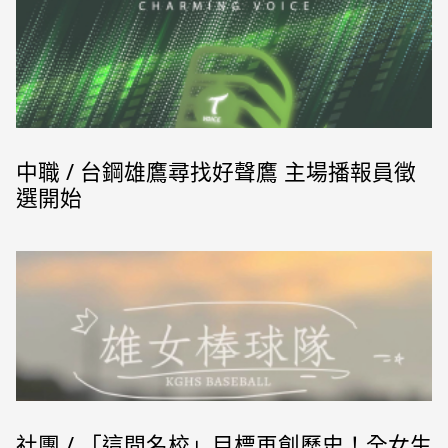
中職 / 台鋼雄鷹尋找好聲鷹 主場播報員徵
選開始
社團 / 「這間名校」目標再創歷史！全女生