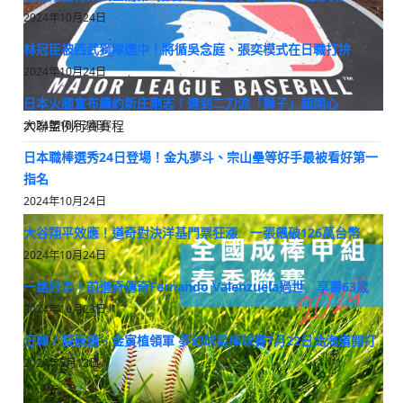
2024年10月24日
林冠臣被西武獅隊選中！將循吳念庭、張奕模式在日職打拚
2024年10月24日
日本火腿宣布續約新庄剛志！選到二刀流「獅子」超開心
大聯盟例行賽賽程
2024年10月24日
日本職棒選秀24日登場！金丸夢斗、宗山壘等好手最被看好第一
指名
2024年10月24日
大谷翔平效應！道奇對決洋基門票狂漲 一張飆破126萬台幣
2024年10月24日
一路好走！前道奇傳奇Fernando Valenzuela過世 享壽63歲
2024年10月23日
日韓 / 原辰德、金寅植領軍 夢幻球星棒球賽7月22日北海道開打
2024年5月13日