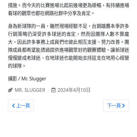
措施。而今天的比賽進場比起前幾場更為順暢，有持續進場
看球的觀眾也都在網路社群中分享及肯定。
身為新球隊的一員，雖然現場經驗不足，台鋼雄鷹本季許多
行銷策略仍深受許多球迷的肯定，然而因團隊人數不算龐
大，因此許多事務上成員們也彼此相互支援、努力改善。團
隊成員都希望能透過提供進場觀眾好的觀賽體驗，讓新球迷
慢慢變成老球迷、在地球迷也能開始支持這支在地用心經營
的球隊。
攝影 / Mr. Slugger
MR. SLUGGER
2024年4月10日
上一篇文章: 行銷觀點 / 王柏融鎮守澄清湖球場左外野 看台
下一篇文章: 
上一頁
下一頁