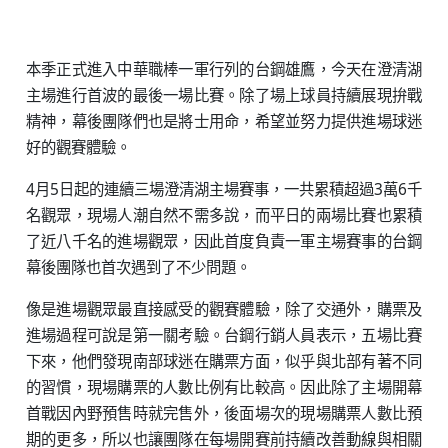
本季正式進入中華職棒一軍行列的台鋼雄鷹，今天在澄清湖
主場進行首波的最後一場比賽。除了場上球員持續展現拚戰
精神，幕後團隊們也是將士用命，希望並努力提供進場球迷
好的觀賽體驗。
4月5日起的連續三場澄清湖主場賽事，一共累積超過3萬6千
名觀眾，現場人潮自然不需多說，而平日的兩場比賽也累積
了近八千名的進場觀眾，因此首度負責一軍主場賽事的台鋼
幕後團隊也首次遇到了不少問題。
像是進場觀眾最直接感受的觀賽體驗，除了交通外，購票及
進場過程可說是第一關考驗。台鋼行銷人員表示，五場比賽
下來，他們發現南部球迷在購票方面，似乎與北部有著不同
的習慣，現場購票的人數比例有比較高。因此除了主場開幕
首戰因內野預售時就完售外，後面場次的現場購票人數比預
期的更多，所以也讓團隊在每場開賽前持續改善動線與相關