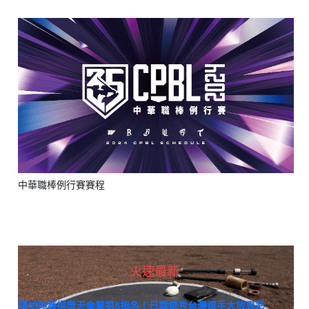
中華職棒例行賽賽程
火速最新
陽柏翔獲得樂天金鷲第6指名！日職選秀台灣選手大放異彩