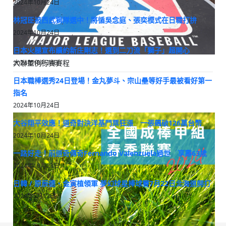
2024年10月24日
林冠臣被西武獅隊選中！將循吳念庭、張奕模式在日職打拚
2024年10月24日
日本火腿宣布續約新庄剛志！選到二刀流「獅子」超開心
大聯盟例行賽賽程
2024年10月24日
日本職棒選秀24日登場！金丸夢斗、宗山壘等好手最被看好第一
指名
2024年10月24日
大谷翔平效應！道奇對決洋基門票狂漲 一張飆破126萬台幣
2024年10月24日
一路好走！前道奇傳奇Fernando Valenzuela過世 享壽63歲
2024年10月23日
日韓 / 原辰德、金寅植領軍 夢幻球星棒球賽7月22日北海道開打
2024年5月13日