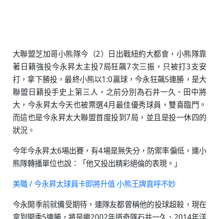
大聯盟芝加哥小熊隊今（2）日出戰紐約大都會，小熊隊靠
著日籍強投今永昇太主投7局狂飆7次三振，只被打3支安
打，拿下勝投，最終小熊以1:0贏球，今永狂飆5連勝，是大
聯盟日籍投手史上第三人，之前分別為石井一久、田中將
大，今永昇太今天也被票選4月最佳優秀球員，雙喜臨門。
而這也是今永昇太大聯盟首度投到7局，並且是投一休四的
狀況。
今年今永昇太6場出賽，有4場是無失分，防禦率偏低，連小
熊隊轉播單位也說：「他又投出精彩絕倫的表現。」
美職 / 今永昇太球員卡即將升值 小熊王牌直呼不妙
今永開季前就備受期待，連隊友都曾稱他的投球超殺，現在
拿到開季5連勝，將是繼2002年道奇隊石井一久、2014年洋