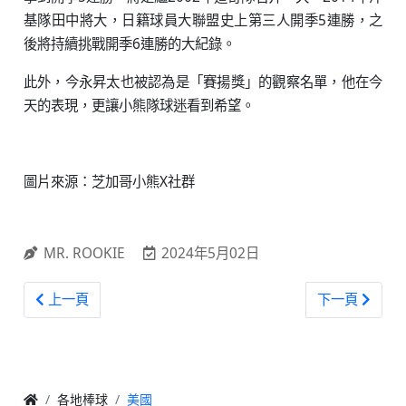
基隊田中將大，日籍球員大聯盟史上第三人開季5連勝，之
後將持續挑戰開季6連勝的大紀錄。
此外，今永昇太也被認為是「賽揚獎」的觀察名單，他在今
天的表現，更讓小熊隊球迷看到希望。
圖片來源：芝加哥小熊X社群
MR. ROOKIE
2024年5月02日
上一篇文章: 一路好走！前道奇傳奇Fernando Valenzuela
下一篇文章: 
上一頁
下一頁
各地棒球
美國