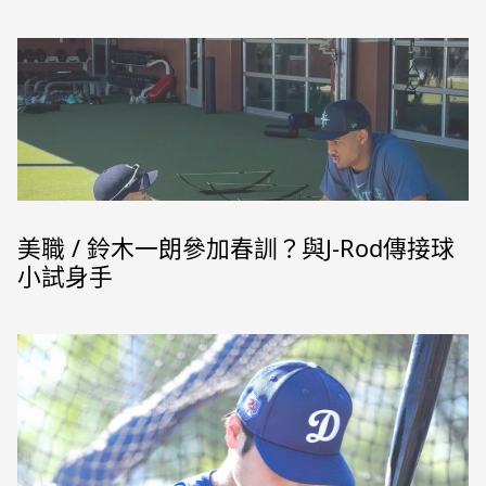
2022年度中職球員卡零售包 (中華職棒提供)
美職 / 鈴木一朗參加春訓？與J-Rod傳接球
小試身手