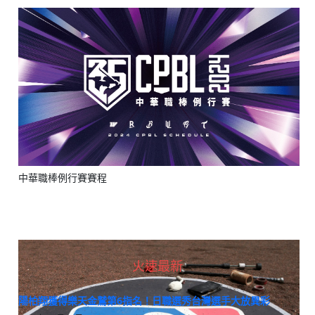
中華職棒例行賽賽程
火速最新
陽柏翔獲得樂天金鷲第6指名！日職選秀台灣選手大放異彩