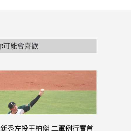
你可能會喜歡
期待新秀左投王柏傑 二軍例行賽首