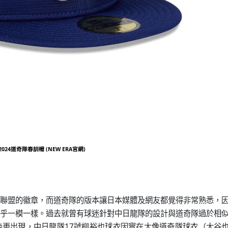
2024道奇隊春訓帽 (NEW ERA官網)
聯盟的徽章，而道奇隊的版本讓日本媒體及網友都覺得非常熟悉，
乎一模一樣。過去就曾有球迷針對中日龍隊的設計與道奇隊過於相
更出現，中日龍隊17號柳裕也球衣因實在太像道奇隊球衣（大谷