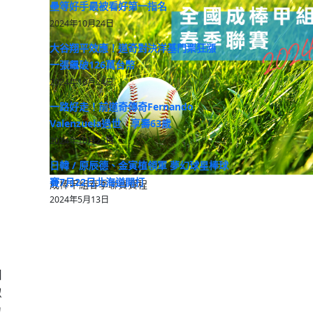
壘等好手最被看好第一指名
2024年10月24日
大谷翔平效應！道奇對決洋基門票狂漲
一張飆破126萬台幣
2024年10月24日
一路好走！前道奇傳奇Fernando
Valenzuela過世 享壽63歲
2024年10月23日
日韓 / 原辰德、金寅植領軍 夢幻球星棒球
賽7月22日北海道開打
成棒甲組春季聯賽賽程
2024年5月13日
因
似
也