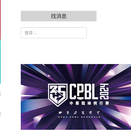
找消息
搜索
Type 2 or more characters for results.
隊
隊