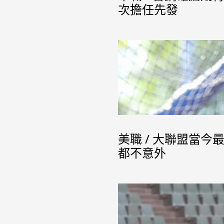
次擔任先發
美職 / 大聯盟當
都不意外