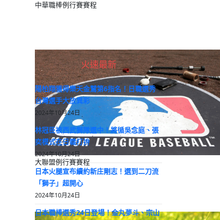
中華職棒例行賽賽程
火速最新
陽柏翔獲得樂天金鷲第6指名！日職選秀
台灣選手大放異彩
2024年10月24日
林冠臣被西武獅隊選中！將循吳念庭、張
奕模式在日職打拚
2024年10月24日
大聯盟例行賽賽程
日本火腿宣布續約新庄剛志！選到二刀流
「獅子」超開心
2024年10月24日
日本職棒選秀24日登場！金丸夢斗、宗山