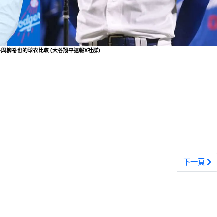
與柳裕也的球衣比較 (大谷翔平速報X社群)
不捨
下一篇文章
下一頁