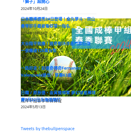
「獅子」超開心
2024年10月24日
日本職棒選秀24日登場！金丸夢斗、宗山
壘等好手最被看好第一指名
2024年10月24日
大谷翔平效應！道奇對決洋基門票狂漲
一張飆破126萬台幣
2024年10月24日
一路好走！前道奇傳奇Fernando
Valenzuela過世 享壽63歲
2024年10月23日
日韓 / 原辰德、金寅植領軍 夢幻球星棒球
賽7月22日北海道開打
成棒甲組春季聯賽賽程
2024年5月13日
Tweets by thebullpenspace