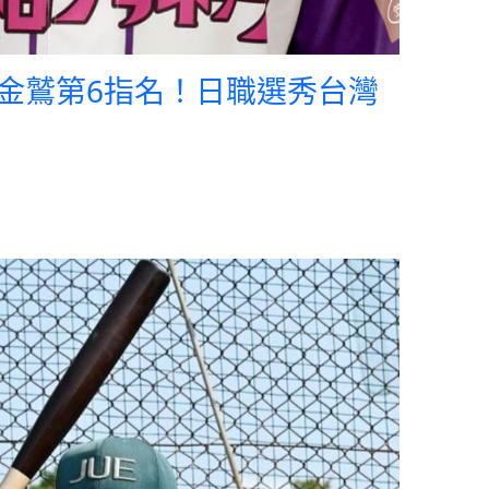
金鷲第6指名！日職選秀台灣