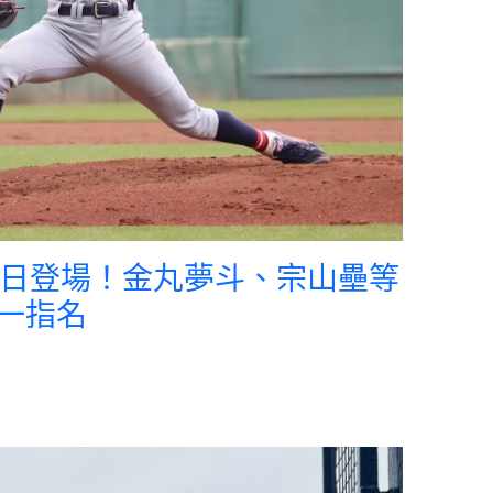
4日登場！金丸夢斗、宗山壘等
一指名