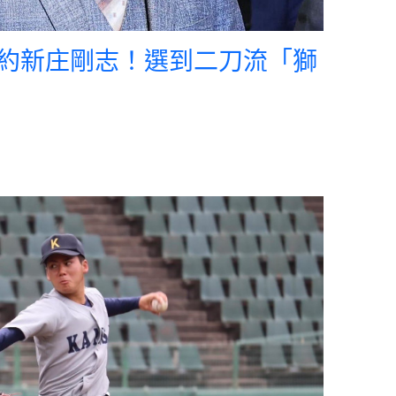
約新庄剛志！選到二刀流「獅