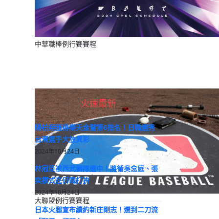
中華職棒例行賽賽程
火速最新
陽柏翔獲得樂天金鷲第6指名！日職選秀
台灣選手大放異彩
2024年10月24日
林冠臣被西武獅隊選中！將循吳念庭、張
奕模式在日職打拚
2024年10月24日
大聯盟例行賽賽程
日本火腿宣布續約新庄剛志！選到二刀流