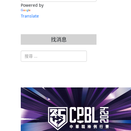
Powered by
Translate
找消息
搜索
Type 2 or more characters for results.