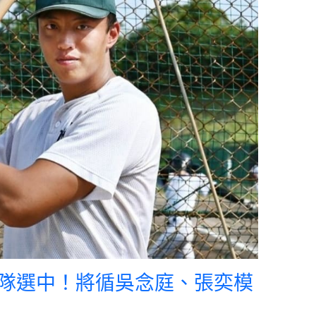
隊選中！將循吳念庭、張奕模