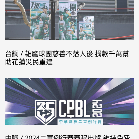
台鋼 / 雄鷹球團慈善不落人後 捐款千萬幫
助花蓮災民重建
中職 / 2024二軍例行賽賽程出爐 維持免費