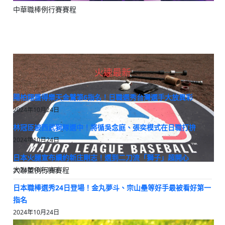
中華職棒例行賽賽程
火速最新
陽柏翔獲得樂天金鷲第6指名！日職選秀台灣選手大放異彩
2024年10月24日
林冠臣被西武獅隊選中！將循吳念庭、張奕模式在日職打拚
2024年10月24日
日本火腿宣布續約新庄剛志！選到二刀流「獅子」超開心
大聯盟例行賽賽程
2024年10月24日
日本職棒選秀24日登場！金丸夢斗、宗山壘等好手最被看好第一
指名
2024年10月24日