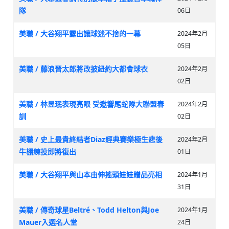
隊
06日
美職 / 大谷翔平露出讓球迷不捨的一幕
2024年2月
05日
美職 / 藤浪晉太郎將改披紐約大都會球衣
2024年2月
02日
美職 / 林昱珉表現亮眼 受邀響尾蛇隊大聯盟春
2024年2月
訓
02日
美職 / 史上最貴終結者Diaz經典賽樂極生悲後
2024年2月
牛棚練投即將復出
01日
美職 / 大谷翔平與山本由伸搖頭娃娃贈品亮相
2024年1月
31日
美職 / 傳奇球星Beltré、Todd Helton與Joe
2024年1月
Mauer入選名人堂
24日