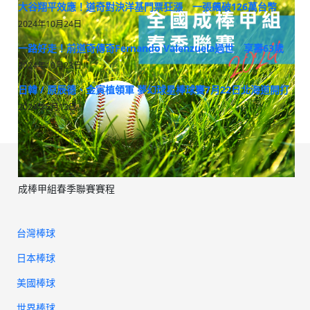
大谷翔平效應！道奇對決洋基門票狂漲 一張飆破126萬台幣
2024年10月24日
一路好走！前道奇傳奇Fernando Valenzuela過世 享壽63歲
2024年10月23日
日韓 / 原辰德、金寅植領軍 夢幻球星棒球賽7月22日北海道開打
2024年5月13日
成棒甲組春季聯賽賽程
台灣棒球
日本棒球
美國棒球
世界棒球