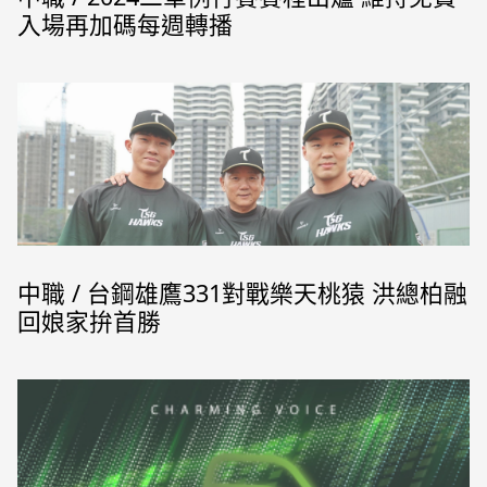
入場再加碼每週轉播
中職 / 台鋼雄鷹331對戰樂天桃猿 洪總柏融
回娘家拚首勝