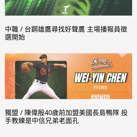
中職 / 台鋼雄鷹尋找好聲鷹 主場播報員徵
選開始
獨盟 / 陳偉殷40歲前加盟美國長島鴨隊 投
手教練是中信兄弟老面孔