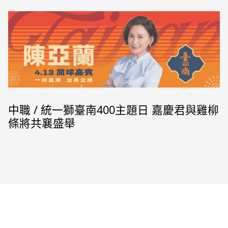
中職 / 統一獅臺南400主題日 嘉慶君與雞柳
條將共襄盛舉