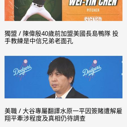
獨盟 / 陳偉殷40歲前加盟美國長島鴨隊 投
手教練是中信兄弟老面孔
美職 / 大谷專屬翻譯水原一平因簽賭遭解雇
翔平牽涉程度及真相仍待調查