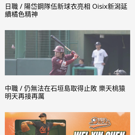
日職 / 陽岱鋼隊伍新球衣亮相 Oisix新潟延
續橘色精神
中職 / 仍無法在石垣島取得止敗 樂天桃猿
明天再接再厲