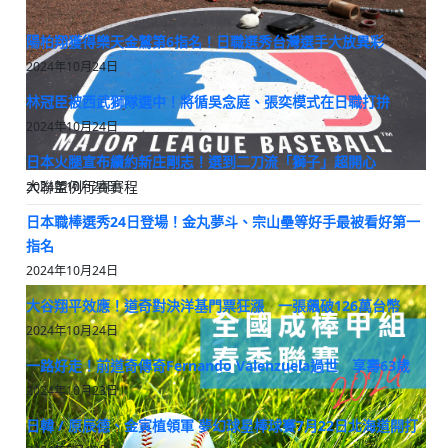
陽柏翔獲得樂天金鷲第6指名！日職選秀台灣選手大放異彩
2024年10月24日
林冠臣被西武獅隊選中！將循吳念庭、張奕模式在日職打拚
2024年10月24日
日本火腿宣布續約新庄剛志！選到二刀流「獅子」超開心
大聯盟例行賽賽程
2024年10月24日
日本職棒選秀24日登場！金丸夢斗、宗山壘等好手最被看好第一
指名
2024年10月24日
大谷翔平效應！道奇對決洋基門票狂漲 一張飆破126萬台幣
2024年10月24日
一路好走！前道奇傳奇Fernando Valenzuela過世 享壽63歲
2024年10月23日
日韓 / 原辰德、金寅植領軍 夢幻球星棒球賽7月22日北海道開打