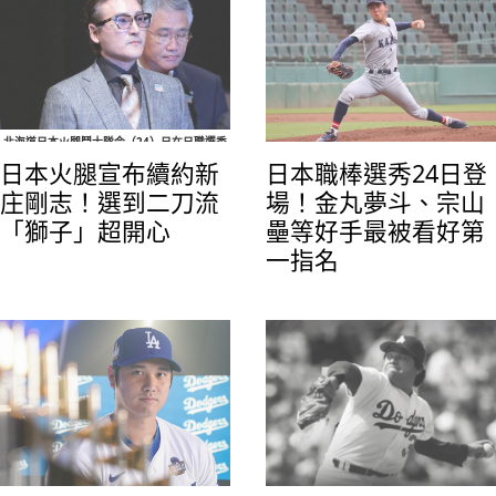
翔在去年參加日職選秀落選，今年捲土重來，
他在經過日本獨立聯盟棒球挑戰聯盟茨城宇宙
行星隊的洗禮後，今天正式圓夢。
北海道日本火腿鬥士隊今（24）日在日職選秀
日本火腿宣布續約新
日本職棒選秀24日登
大會中宣布，要跟監督新庄剛志續約，新庄剛
今年日職選秀最受矚目的就是關西大學的金丸
庄剛志！選到二刀流
場！金丸夢斗、宗山
志監督是在2021年秋季接任，加上新的一年任
夢斗投手，目前起碼有6支球團鎖定，如：讀賣
「獅子」超開心
壘等好手最被看好第
期，將會是第四年帶領火腿。（圖／報知體
巨人、養樂多燕子、歐力士猛牛加上中日龍、
育）
DeNA等都很有興趣（圖／關西大學推特）
一指名