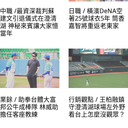
中職 /最資深裁判蘇
日職 / 橫濱DeNA空
建文引退儀式在澄清
著25號球衣5年 筒香
湖 神秘來賓讓大家憶
嘉智將重返老東家
當年
業餘 / 助拳台體大富
行銷觀點 / 王柏融鎮
邦公牛成棒隊 林威助
守澄清湖球場左外野
擔任客座教練
看台上怎麼沒觀眾？