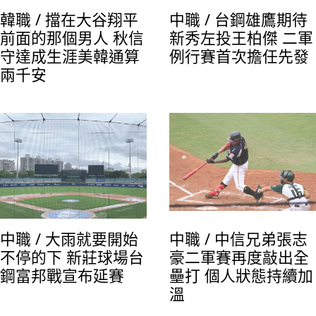
韓職 / 擋在大谷翔平
中職 / 台鋼雄鷹期待
前面的那個男人 秋信
新秀左投王柏傑 二軍
守達成生涯美韓通算
例行賽首次擔任先發
兩千安
中職 / 大雨就要開始
中職 / 中信兄弟張志
不停的下 新莊球場台
豪二軍賽再度敲出全
鋼富邦戰宣布延賽
壘打 個人狀態持續加
溫