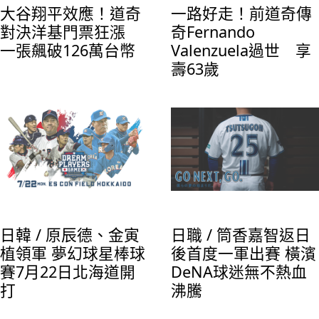
大谷翔平效應！道奇
一路好走！前道奇傳
對決洋基門票狂漲
奇Fernando
大谷翔平今年在道奇隊打出精彩的MVP身手，
一張飆破126萬台幣
Valenzuela過世 享
還囊括全壘打、打點等多項大獎，更達成史無
壽63歲
前例的「50轟50盜」紀錄，他在季後賽的表現
前道奇隊偉大球員費爾南多·巴倫蘇埃拉
也被放大檢視，大谷也沒有讓球迷失望，帶領
(Fernando Valenzuela)今天去世，享年63
道奇隊一路殺進世界大賽。（圖／道奇隊推
歲。（圖/MLB)
特）
日韓 / 原辰德、金寅
日職 / 筒香嘉智返日
植領軍 夢幻球星棒球
後首度一軍出賽 橫濱
賽7月22日北海道開
DeNA球迷無不熱血
打
沸騰