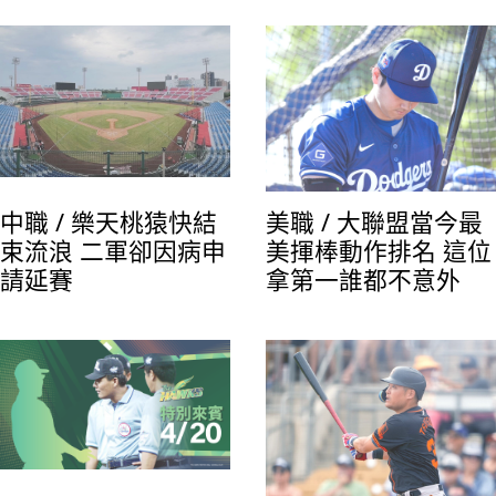
中職 / 樂天桃猿快結
美職 / 大聯盟當今最
束流浪 二軍卻因病申
美揮棒動作排名 這位
請延賽
拿第一誰都不意外