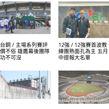
台鋼 / 主場系列賽評
12強 / 12強賽首波教
價不俗 雄鷹幕後團隊
練團熟面孔為主 五月
功不可沒
中提報大名單