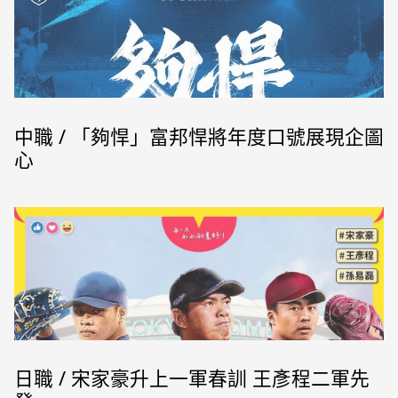
中職 / 「夠悍」富邦悍將年度口號展現企圖
心
富邦悍將年度口號 (富邦悍將提供)
日職 / 宋家豪升上一軍春訓 王彥程二軍先