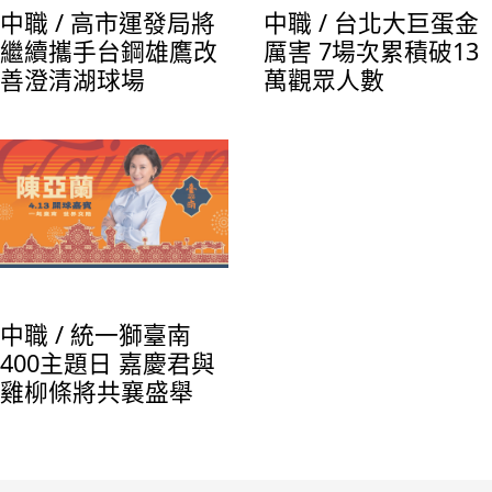
中職 / 高市運發局將
中職 / 台北大巨蛋金
繼續攜手台鋼雄鷹改
厲害 7場次累積破13
善澄清湖球場
萬觀眾人數
中職 / 統一獅臺南
400主題日 嘉慶君與
雞柳條將共襄盛舉