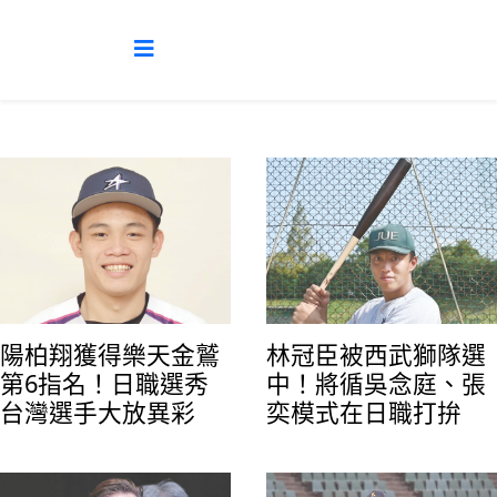
陽柏翔獲得樂天金鷲
林冠臣被西武獅隊選
第6指名！日職選秀
中！將循吳念庭、張
台灣選手大放異彩
奕模式在日職打拚
林冠臣畢業於光明國中，是廖任磊等人學弟，
高中高中前往日本宮崎日南學園就讀（蕭一
19歲的陽柏翔是台東棒球「陽家班」成員，守
傑、吳承達母校），畢業後進入日本經濟大學
備位置為內野手，腳程快也是他的特色。陽柏
（張奕母校）。（圖／西日本體育）